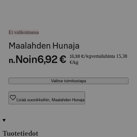
Ei valikoimassa
Maalahden Hunaja
vertailuhinta 15,38
Noin
6,92 €
15,38 €/kg
n.
€/kg
Valitse toimitustapa
Lisää suosikkeihin, Maalahden Hunaja
Tuotetiedot