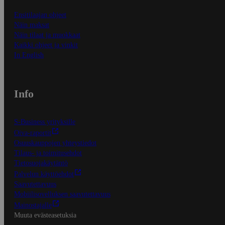
Ensitilaajan ohjeet
Näin maksat
Näin tilaat ja muokkaat
Kaikki ohjeet ja vinkit
In English
Info
S-Business yrityksille
Oiva-raportit
Osuuskauppojen yhteystiedot
Tilaus- ja toimitusehdot
Tietosuojakäytäntö
Palvelun käyttöehdot
Saavutettavuus
Mobiilisovelluksen saavutettavuus
Mainostajalle
Muuta evästeasetuksia