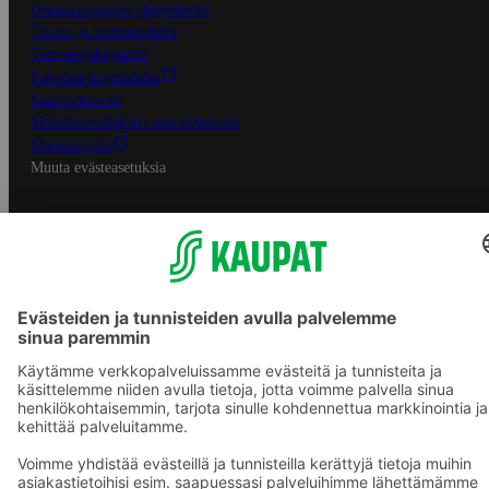
Osuuskauppojen yhteystiedot
Tilaus- ja toimitusehdot
Tietosuojakäytäntö
Palvelun käyttöehdot
Saavutettavuus
Mobiilisovelluksen saavutettavuus
Mainostajalle
Muuta evästeasetuksia
S-ryhmän palvelut
S-ryhmä
Asiakasomistajuus
Yhteishyvä Ruoka -sovellus
S-ostoslista -sovellus
Prisma.fi
Sokos.fi
S-Pankki
Yhteishyvä