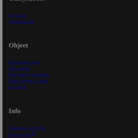
Myymälät
Asiakaspalvelu
Ohjeet
Ensitilaajan ohjeet
Näin maksat
Näin tilaat ja muokkaat
Kaikki ohjeet ja vinkit
In English
Info
S-Business yrityksille
Oiva-raportit