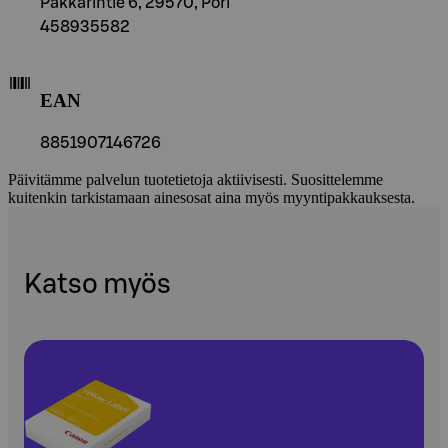
Päkkärintie 6, 29570, Pori
458935582
EAN
8851907146726
Päivitämme palvelun tuotetietoja aktiivisesti. Suosittelemme
kuitenkin tarkistamaan ainesosat aina myös myyntipakkauksesta.
Katso myös