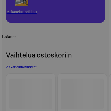
Askartelutarvikkeet
Ladataan...
Vaihtelua ostoskoriin
Askartelutarvikkeet
Ohita listaus