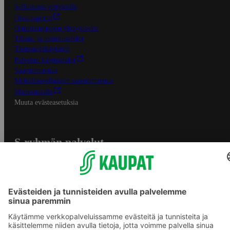
S-Business yrityksille
Oiva-raportit
Osuuskauppojen yhteystiedot
Tilaus- ja toimitusehdot
Tietosuojakäytäntö
Palvelun käyttöehdot
Saavutettavuus
Mobiilisovelluksen saavutettavuus
Mainostajalle
Muuta evästeasetuksia
S-ryhmän palvelut
S-ryhmä
Asiakasomistajuus
Yhteishyvä Ruoka -sovellus
S-ostoslista -sovellus
Prisma.fi
Sokos.fi