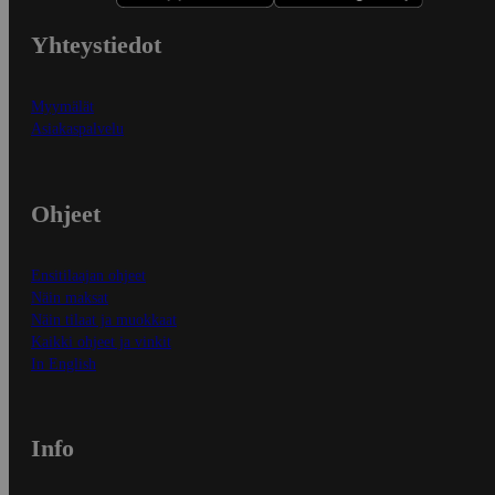
Yhteystiedot
Myymälät
Asiakaspalvelu
Ohjeet
Ensitilaajan ohjeet
Näin maksat
Näin tilaat ja muokkaat
Kaikki ohjeet ja vinkit
In English
Info