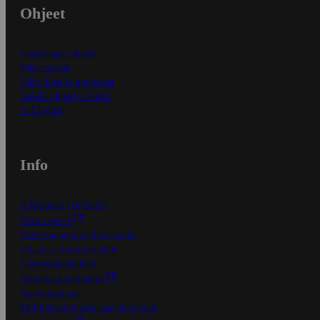
Ohjeet
Ensitilaajan ohjeet
Näin maksat
Näin tilaat ja muokkaat
Kaikki ohjeet ja vinkit
In English
Info
S-Business yrityksille
Oiva-raportit
Osuuskauppojen yhteystiedot
Tilaus- ja toimitusehdot
Tietosuojakäytäntö
Palvelun käyttöehdot
Saavutettavuus
Mobiilisovelluksen saavutettavuus