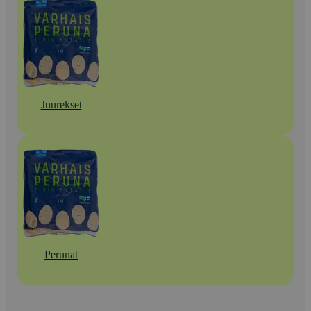
Juurekset
Perunat