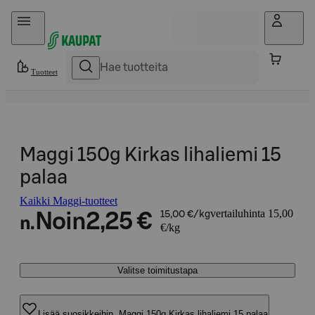
Hyppää sisältöön
Tuotteet
Maggi 150g Kirkas lihaliemi 15
palaa
Kaikki Maggi-tuotteet
vertailuhinta 15,00
Noin
2,25 €
15,00 €/kg
n.
€/kg
Valitse toimitustapa
Lisää suosikkeihin, Maggi 150g Kirkas lihaliemi 15 palaa