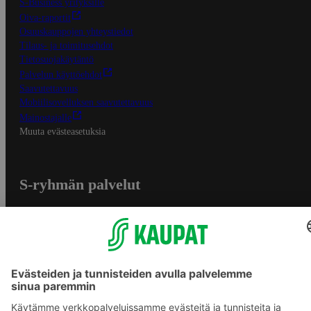
S-Business yrityksille
Oiva-raportit
Osuuskauppojen yhteystiedot
Tilaus- ja toimitusehdot
Tietosuojakäytäntö
Palvelun käyttöehdot
Saavutettavuus
Mobiilisovelluksen saavutettavuus
Mainostajalle
Muuta evästeasetuksia
S-ryhmän palvelut
S-ryhmä
Asiakasomistajuus
Yhteishyvä Ruoka -sovellus
S-ostoslista -sovellus
Prisma.fi
Sokos.fi