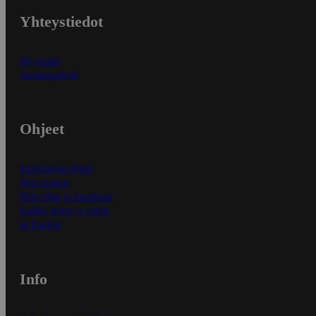
Yhteystiedot
Myymälät
Asiakaspalvelu
Ohjeet
Ensitilaajan ohjeet
Näin maksat
Näin tilaat ja muokkaat
Kaikki ohjeet ja vinkit
In English
Info