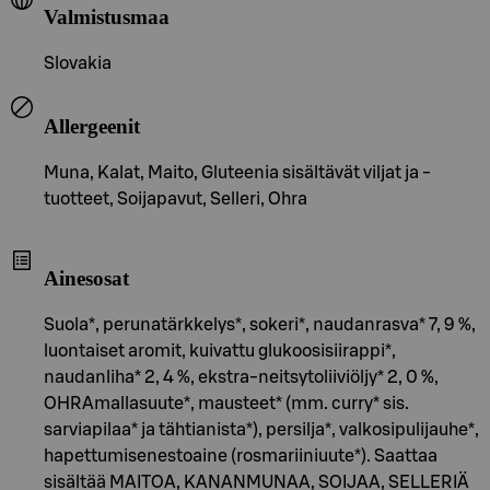
Valmistusmaa
Slovakia
Allergeenit
Muna, Kalat, Maito, Gluteenia sisältävät viljat ja -
tuotteet, Soijapavut, Selleri, Ohra
Ainesosat
Suola*, perunatärkkelys*, sokeri*, naudanrasva* 7, 9 %,
luontaiset aromit, kuivattu glukoosisiirappi*,
naudanliha* 2, 4 %, ekstra-neitsytoliiviöljy* 2, 0 %,
OHRAmallasuute*, mausteet* (mm. curry* sis.
sarviapilaa* ja tähtianista*), persilja*, valkosipulijauhe*,
hapettumisenestoaine (rosmariiniuute*). Saattaa
sisältää MAITOA, KANANMUNAA, SOIJAA, SELLERIÄ