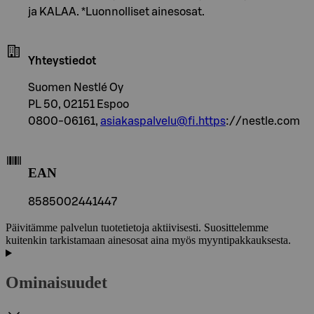
ja KALAA. *Luonnolliset ainesosat.
Yhteystiedot
Suomen Nestlé Oy
PL 50, 02151 Espoo
0800-06161,
asiakaspalvelu@fi.https
://nestle.com
EAN
8585002441447
Päivitämme palvelun tuotetietoja aktiivisesti. Suosittelemme
kuitenkin tarkistamaan ainesosat aina myös myyntipakkauksesta.
Ominaisuudet