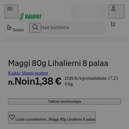
Hyppää sisältöön
Tuotteet
Maggi 80g Lihaliemi 8 palaa
Kaikki Maggi-tuotteet
vertailuhinta 17,25
Noin
1,38 €
17,25 €/kg
n.
€/kg
Valitse toimitustapa
Lisää suosikkeihin, Maggi 80g Lihaliemi 8 palaa