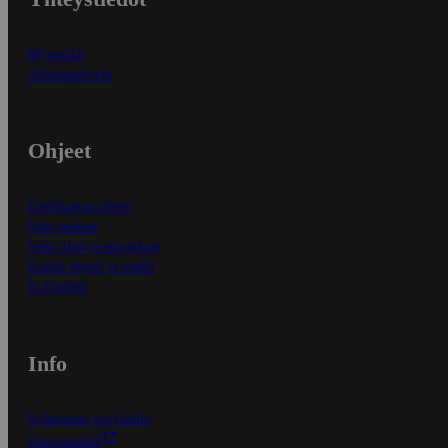
Myymälät
Asiakaspalvelu
Ohjeet
Ensitilaajan ohjeet
Näin maksat
Näin tilaat ja muokkaat
Kaikki ohjeet ja vinkit
In English
Info
S-Business yrityksille
Oiva-raportit