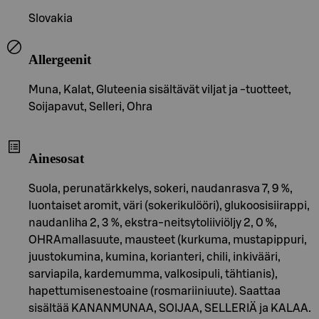
Slovakia
Allergeenit
Muna, Kalat, Gluteenia sisältävät viljat ja -tuotteet,
Soijapavut, Selleri, Ohra
Ainesosat
Suola, perunatärkkelys, sokeri, naudanrasva 7, 9 %,
luontaiset aromit, väri (sokerikulööri), glukoosisiirappi,
naudanliha 2, 3 %, ekstra-neitsytoliiviöljy 2, 0 %,
OHRAmallasuute, mausteet (kurkuma, mustapippuri,
juustokumina, kumina, korianteri, chili, inkivääri,
sarviapila, kardemumma, valkosipuli, tähtianis),
hapettumisenestoaine (rosmariiniuute). Saattaa
sisältää KANANMUNAA, SOIJAA, SELLERIÄ ja KALAA.