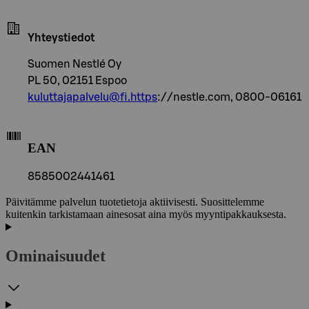
Yhteystiedot
Suomen Nestlé Oy
PL 50, 02151 Espoo
kuluttajapalvelu@fi.https
://nestle.com, 0800-06161
EAN
8585002441461
Päivitämme palvelun tuotetietoja aktiivisesti. Suosittelemme
kuitenkin tarkistamaan ainesosat aina myös myyntipakkauksesta.
Ominaisuudet