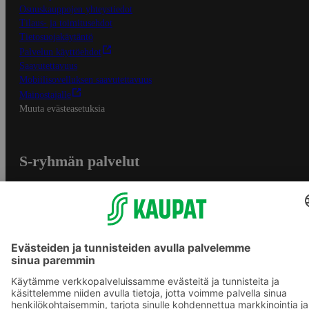
Osuuskauppojen yhteystiedot
Tilaus- ja toimitusehdot
Tietosuojakäytäntö
Palvelun käyttöehdot
Saavutettavuus
Mobiilisovelluksen saavutettavuus
Mainostajalle
Muuta evästeasetuksia
S-ryhmän palvelut
S-ryhmä
Asiakasomistajuus
Yhteishyvä Ruoka -sovellus
S-ostoslista -sovellus
Prisma.fi
Sokos.fi
S-Pankki
Yhteishyvä