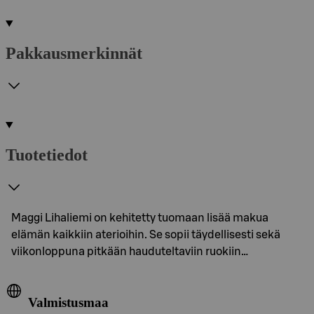
Pakkausmerkinnät
Tuotetiedot
Maggi Lihaliemi on kehitetty tuomaan lisää makua
elämän kaikkiin aterioihin. Se sopii täydellisesti sekä
viikonloppuna pitkään hauduteltaviin ruokiin…
Valmistusmaa