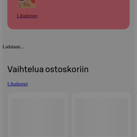
Lihaliemet
Ladataan...
Vaihtelua ostoskoriin
Lihaliemet
Ohita listaus