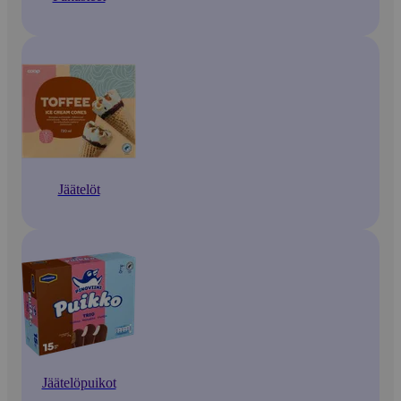
Jäätelöt
Jäätelöpuikot