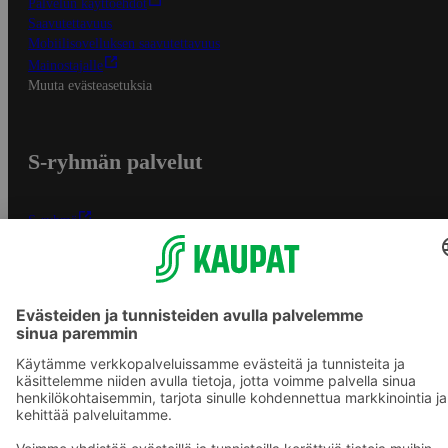
Palvelun käyttöehdot
Saavutettavuus
Mobiilisovelluksen saavutettavuus
Mainostajalle
Muuta evästeasetuksia
S-ryhmän palvelut
S-ryhmä
Asiakasomistajuus
Yhteishyvä Ruoka -sovellus
S-ostoslista -sovellus
Prisma.fi
Sokos.fi
S-Pankki
Yhteishyvä
Sokos Hotels
Raflaamo