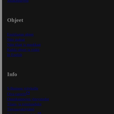
Asiakaspalvelu
Ohjeet
Ensitilaajan ohjeet
Näin maksat
Näin tilaat ja muokkaat
Kaikki ohjeet ja vinkit
In English
Info
S-Business yrityksille
Oiva-raportit
Osuuskauppojen yhteystiedot
Tilaus- ja toimitusehdot
Tietosuojakäytäntö