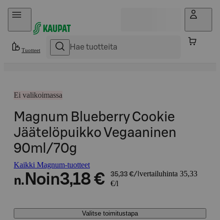
Hyppää sisältöön
Tuotteet
Ei valikoimassa
Magnum Blueberry Cookie
Jäätelöpuikko Vegaaninen
90ml/70g
Kaikki Magnum-tuotteet
vertailuhinta 35,33
Noin
3,18 €
35,33 €/l
n.
€/l
Valitse toimitustapa