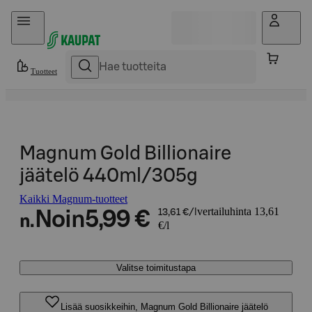
Hyppää sisältöön
Tuotteet
Magnum Gold Billionaire
jäätelö 440ml/305g
Kaikki Magnum-tuotteet
vertailuhinta 13,61
Noin
5,99 €
13,61 €/l
n.
€/l
Valitse toimitustapa
Lisää suosikkeihin, Magnum Gold Billionaire jäätelö