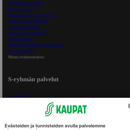
S-Business yrityksille
Oiva-raportit
Osuuskauppojen yhteystiedot
Tilaus- ja toimitusehdot
Tietosuojakäytäntö
Palvelun käyttöehdot
Saavutettavuus
Mobiilisovelluksen saavutettavuus
Mainostajalle
Muuta evästeasetuksia
S-ryhmän palvelut
S-ryhmä
Asiakasomistajuus
Yhteishyvä Ruoka -sovellus
S-ostoslista -sovellus
Prisma.fi
Sokos.fi