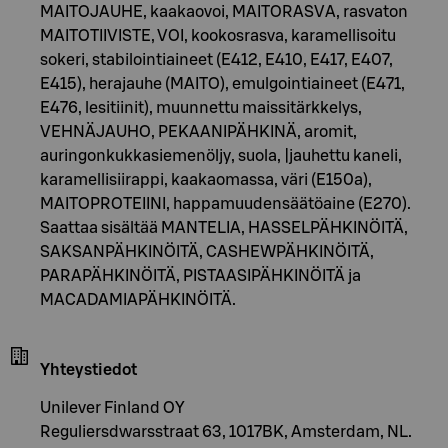
MAITOJAUHE, kaakaovoi, MAITORASVA, rasvaton
MAITOTIIVISTE, VOI, kookosrasva, karamellisoitu
sokeri, stabilointiaineet (E412, E410, E417, E407,
E415), herajauhe (MAITO), emulgointiaineet (E471,
E476, lesitiinit), muunnettu maissitärkkelys,
VEHNÄJAUHO, PEKAANIPÄHKINÄ, aromit,
auringonkukkasiemenöljy, suola, |jauhettu kaneli,
karamellisiirappi, kaakaomassa, väri (E150a),
MAITOPROTEIINI, happamuudensäätöaine (E270).
Saattaa sisältää MANTELIA, HASSELPÄHKINÖITÄ,
SAKSANPÄHKINÖITÄ, CASHEWPÄHKINÖITÄ,
PARAPÄHKINÖITÄ, PISTAASIPÄHKINÖITÄ ja
MACADAMIAPÄHKINÖITÄ.
Yhteystiedot
Unilever Finland OY
Reguliersdwarsstraat 63, 1017BK, Amsterdam, NL.