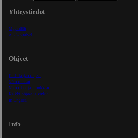
Yhteystiedot
Myymälät
Asiakaspalvelu
Ohjeet
Ensitilaajan ohjeet
Näin maksat
Näin tilaat ja muokkaat
Kaikki ohjeet ja vinkit
In English
Info