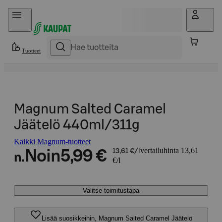
Hyppää sisältöön
Tuotteet
Magnum Salted Caramel
Jäätelö 440ml/311g
Kaikki Magnum-tuotteet
vertailuhinta 13,61
Noin
5,99 €
13,61 €/l
n.
€/l
Valitse toimitustapa
Lisää suosikkeihin, Magnum Salted Caramel Jäätelö