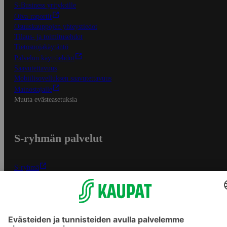
S-Business yrityksille
Oiva-raportit
Osuuskauppojen yhteystiedot
Tilaus- ja toimitusehdot
Tietosuojakäytäntö
Palvelun käyttöehdot
Saavutettavuus
Mobiilisovelluksen saavutettavuus
Mainostajalle
Muuta evästeasetuksia
S-ryhmän palvelut
S-ryhmä
Asiakasomistajuus
Yhteishyvä Ruoka -sovellus
S-ostoslista -sovellus
Prisma.fi
Sokos.fi