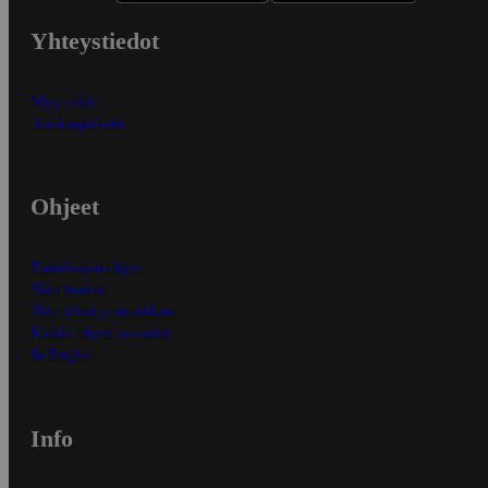
Yhteystiedot
Myymälät
Asiakaspalvelu
Ohjeet
Ensitilaajan ohjeet
Näin maksat
Näin tilaat ja muokkaat
Kaikki ohjeet ja vinkit
In English
Info