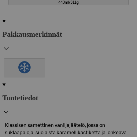
440ml/311g
Pakkausmerkinnät
Tuotetiedot
Klassisen samettinen vaniljajäätelö, jossa on
suklaapaloja, suolaista karamellikastiketta ja lohkeava