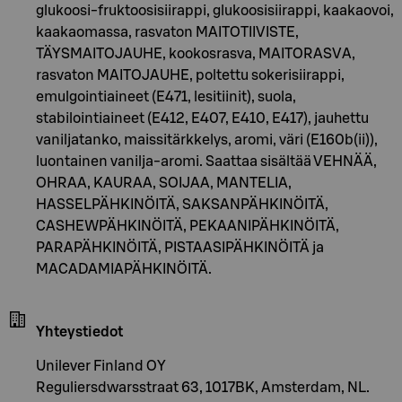
glukoosi-fruktoosisiirappi, glukoosisiirappi, kaakaovoi,
kaakaomassa, rasvaton MAITOTIIVISTE,
TÄYSMAITOJAUHE, kookosrasva, MAITORASVA,
rasvaton MAITOJAUHE, poltettu sokerisiirappi,
emulgointiaineet (E471, lesitiinit), suola,
stabilointiaineet (E412, E407, E410, E417), jauhettu
vaniljatanko, maissitärkkelys, aromi, väri (E160b(ii)),
luontainen vanilja-aromi. Saattaa sisältää VEHNÄÄ,
OHRAA, KAURAA, SOIJAA, MANTELIA,
HASSELPÄHKINÖITÄ, SAKSANPÄHKINÖITÄ,
CASHEWPÄHKINÖITÄ, PEKAANIPÄHKINÖITÄ,
PARAPÄHKINÖITÄ, PISTAASIPÄHKINÖITÄ ja
MACADAMIAPÄHKINÖITÄ.
Yhteystiedot
Unilever Finland OY
Reguliersdwarsstraat 63, 1017BK, Amsterdam, NL.