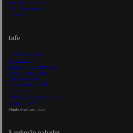
Näin tilaat ja muokkaat
Kaikki ohjeet ja vinkit
In English
Info
S-Business yrityksille
Oiva-raportit
Osuuskauppojen yhteystiedot
Tilaus- ja toimitusehdot
Tietosuojakäytäntö
Palvelun käyttöehdot
Saavutettavuus
Mobiilisovelluksen saavutettavuus
Mainostajalle
Muuta evästeasetuksia
S-ryhmän palvelut