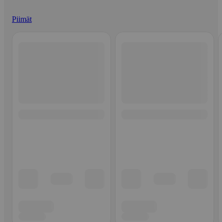
Piimät
Ohita listaus