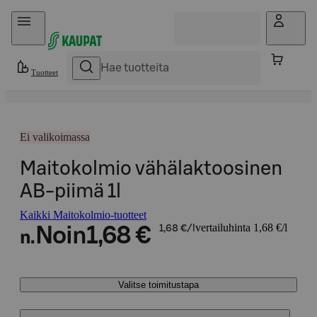
Hyppää sisältöön
Tuotteet
Ei valikoimassa
Maitokolmio vähälaktoosinen
AB-piimä 1l
Kaikki Maitokolmio-tuotteet
vertailuhinta 1,68 €/l
Noin
1,68 €
1,68 €/l
n.
Valitse toimitustapa