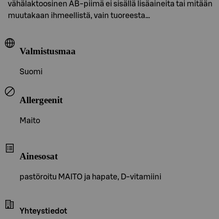
vähälaktoosinen AB-piimä ei sisällä lisäaineita tai mitään
muutakaan ihmeellistä, vain tuoreesta…
Valmistusmaa
Suomi
Allergeenit
Maito
Ainesosat
pastöroitu MAITO ja hapate, D-vitamiini
Yhteystiedot