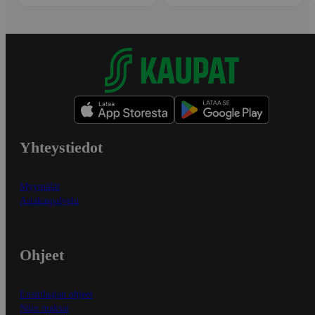
Yhteystiedot
Myymälät
Asiakaspalvelu
Ohjeet
Ensitilaajan ohjeet
Näin maksat