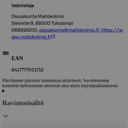
Valmistaja
Osuuskunta Maitokolmio
Sievintie 9, 69300 Toholampi
068816200,
osuuskunta@maitokolmio.fi
,
https://w
ww.maitokolmio.fi
EAN
6417777001712
Päivitämme palvelun tuotetietoja aktiivisesti. Suosittelemme
kuitenkin tarkistamaan ainesosat aina myös myyntipakkauksesta.
Ravintosisältö