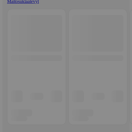
Maitosuklaalevyt
Ohita listaus