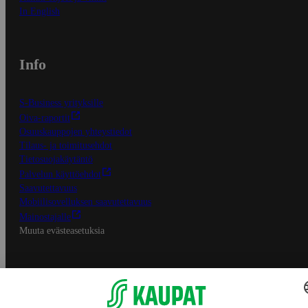
In English
Info
S-Business yrityksille
Oiva-raportit
Osuuskauppojen yhteystiedot
Tilaus- ja toimitusehdot
Tietosuojakäytäntö
Palvelun käyttöehdot
Saavutettavuus
Mobiilisovelluksen saavutettavuus
Mainostajalle
Muuta evästeasetuksia
S-ryhmän palvelut