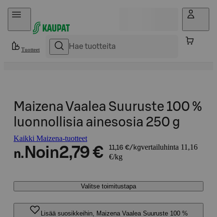
Hyppää sisältöön
Tuotteet
Maizena Vaalea Suuruste 100 %
luonnollisia ainesosia 250 g
Kaikki Maizena-tuotteet
vertailuhinta 11,16
Noin
2,79 €
11,16 €/kg
n.
€/kg
Valitse toimitustapa
Lisää suosikkeihin, Maizena Vaalea Suuruste 100 %