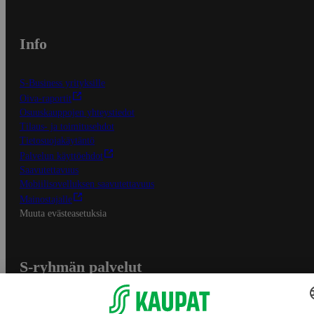
Info
S-Business yrityksille
Oiva-raportit
Osuuskauppojen yhteystiedot
Tilaus- ja toimitusehdot
Tietosuojakäytäntö
Palvelun käyttöehdot
Saavutettavuus
Mobiilisovelluksen saavutettavuus
Mainostajalle
Muuta evästeasetuksia
S-ryhmän palvelut
S-ryhmä