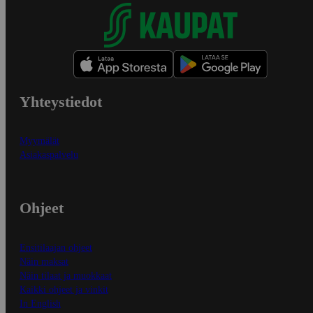
Yhteystiedot
Myymälät
Asiakaspalvelu
Ohjeet
Ensitilaajan ohjeet
Näin maksat
Näin tilaat ja muokkaat
Kaikki ohjeet ja vinkit
In English