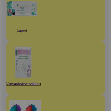
Lapset
Vauvanhoitotarvikkeet