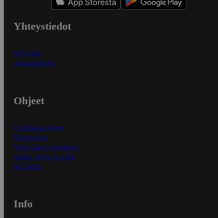
Yhteystiedot
Myymälät
Asiakaspalvelu
Ohjeet
Ensitilaajan ohjeet
Näin maksat
Näin tilaat ja muokkaat
Kaikki ohjeet ja vinkit
In English
Info