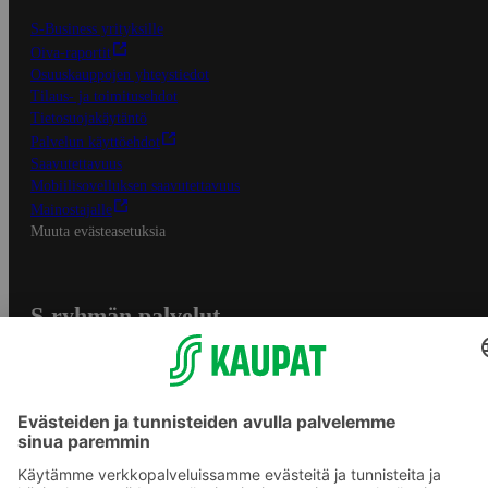
S-Business yrityksille
Oiva-raportit
Osuuskauppojen yhteystiedot
Tilaus- ja toimitusehdot
Tietosuojakäytäntö
Palvelun käyttöehdot
Saavutettavuus
Mobiilisovelluksen saavutettavuus
Mainostajalle
Muuta evästeasetuksia
S-ryhmän palvelut
S-ryhmä
Asiakasomistajuus
Yhteishyvä Ruoka -sovellus
S-ostoslista -sovellus
Prisma.fi