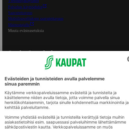
Tietosuojakäytäntö
Palvelun käyttöehdot
Saavutettavuus
Mobiilisovelluksen saavutettavuus
Mainostajalle
Muuta evästeasetuksia
S-ryhmän palvelut
S-ryhmä
Asiakasomistajuus
Yhteishyvä Ruoka -sovellus
S-ostoslista -sovellus
Prisma.fi
Sokos.fi
S-Pankki
Yhteishyvä
Sokos Hotels
Raflaamo