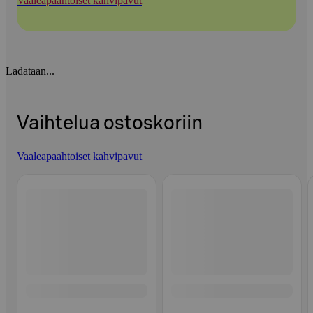
Vaaleapaahtoiset kahvipavut
Ladataan...
Vaihtelua ostoskoriin
Vaaleapaahtoiset kahvipavut
Ohita listaus