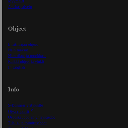
Myymälät
Asiakaspalvelu
Ohjeet
Ensitilaajan ohjeet
Näin maksat
Näin tilaat ja muokkaat
Kaikki ohjeet ja vinkit
In English
Info
S-Business yrityksille
Oiva-raportit
Osuuskauppojen yhteystiedot
Tilaus- ja toimitusehdot