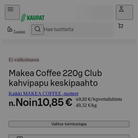
Hyppää sisältöön
Tuotteet
Ei valikoimassa
Makea Coffee 220g Club
kahvipapu keskipaahto
Kaikki MAKEA COFFEE -tuotteet
vertailuhinta
Noin
10,85 €
49,32 €/kg
n.
49,32 €/kg
Valitse toimitustapa