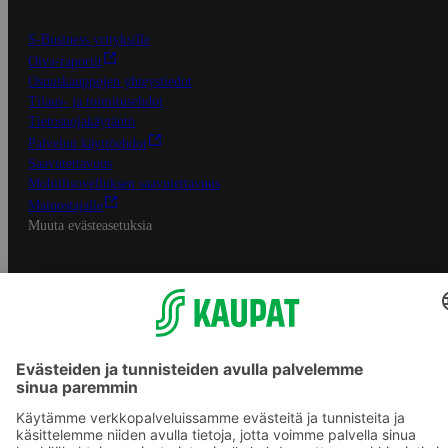
S-Business yrityksille
Oiva-raportit
Osuuskauppojen yhteystiedot
Tilaus- ja toimitusehdot
Tietosuojakäytäntö
Palvelun käyttöehdot
Saavutettavuus
Mobiilisovelluksen saavutettavuus
Mainostajalle
Muuta evästeasetuksia
S-ryhmän palvelut
S-ryhmä
Asiakasomistajuus
Yhteishyvä Ruoka -sovellus
S-ostoslista -sovellus