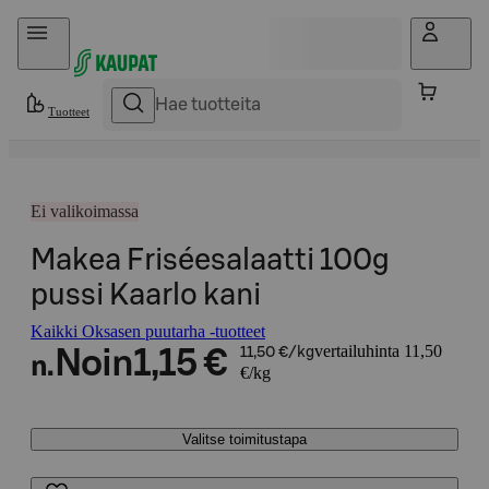
Hyppää sisältöön
Tuotteet
Ei valikoimassa
Makea Friséesalaatti 100g
pussi Kaarlo kani
Kaikki Oksasen puutarha -tuotteet
vertailuhinta 11,50
Noin
1,15 €
11,50 €/kg
n.
€/kg
Valitse toimitustapa