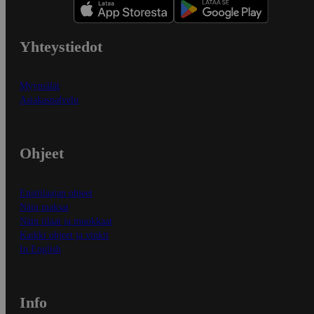
Yhteystiedot
Myymälät
Asiakaspalvelu
Ohjeet
Ensitilaajan ohjeet
Näin maksat
Näin tilaat ja muokkaat
Kaikki ohjeet ja vinkit
In English
Info