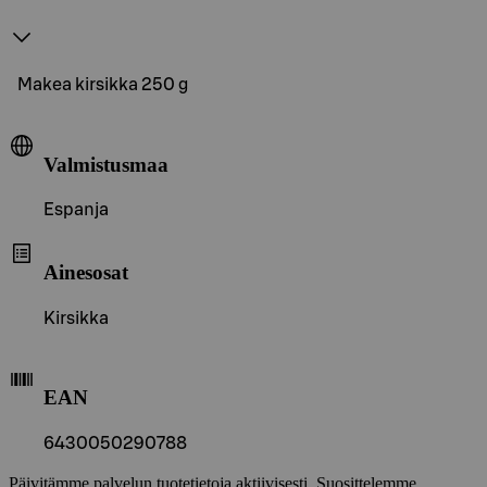
Makea kirsikka 250 g
Valmistusmaa
Espanja
Ainesosat
Kirsikka
EAN
6430050290788
Päivitämme palvelun tuotetietoja aktiivisesti. Suosittelemme