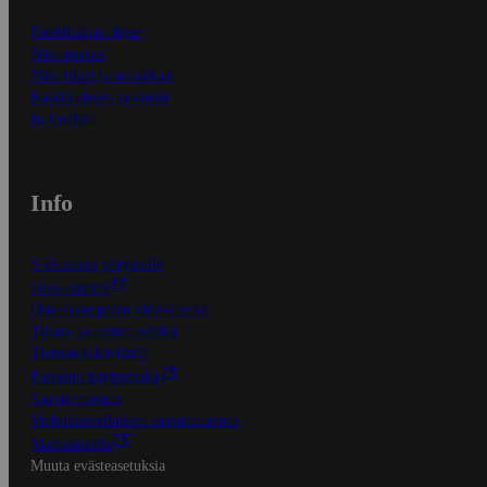
Ensitilaajan ohjeet
Näin maksat
Näin tilaat ja muokkaat
Kaikki ohjeet ja vinkit
In English
Info
S-Business yrityksille
Oiva-raportit
Osuuskauppojen yhteystiedot
Tilaus- ja toimitusehdot
Tietosuojakäytäntö
Palvelun käyttöehdot
Saavutettavuus
Mobiilisovelluksen saavutettavuus
Mainostajalle
Muuta evästeasetuksia