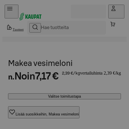
Hyppää sisältöön
Tuotteet
Makea vesimeloni
vertailuhinta 2,39 €/kg
Noin
7,17 €
2,39 €/kg
n.
Valitse toimitustapa
Lisää suosikkeihin, Makea vesimeloni