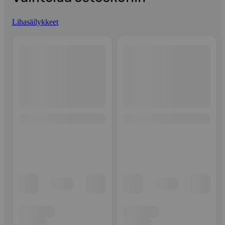
Lihasäilykkeet
Ohita listaus