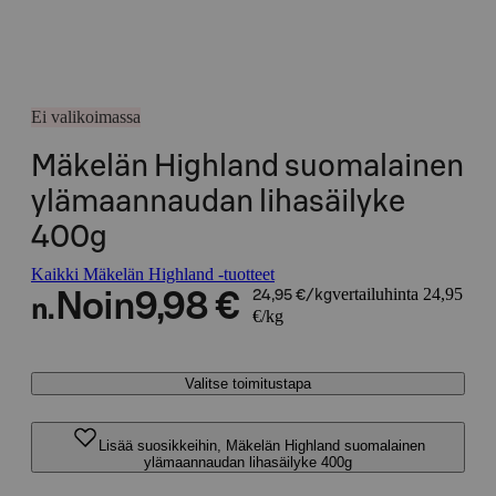
Ei valikoimassa
Mäkelän Highland suomalainen
ylämaannaudan lihasäilyke
400g
Kaikki Mäkelän Highland -tuotteet
vertailuhinta 24,95
Noin
9,98 €
24,95 €/kg
n.
€/kg
Valitse toimitustapa
Lisää suosikkeihin, Mäkelän Highland suomalainen
ylämaannaudan lihasäilyke 400g