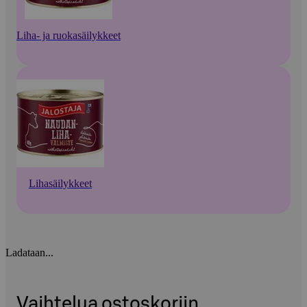
Liha- ja ruokasäilykkeet
Lihasäilykkeet
Ladataan...
Vaihtelua ostoskoriin