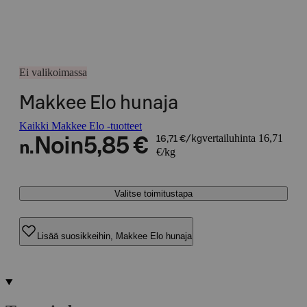
Ei valikoimassa
Makkee Elo hunaja
Kaikki Makkee Elo -tuotteet
vertailuhinta 16,71
Noin
5,85 €
16,71 €/kg
n.
€/kg
Valitse toimitustapa
Lisää suosikkeihin, Makkee Elo hunaja