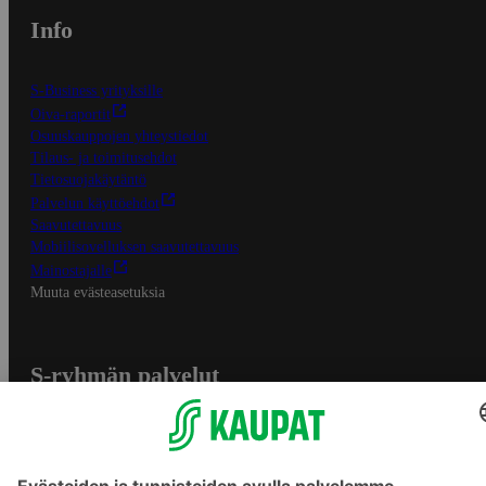
Info
S-Business yrityksille
Oiva-raportit
Osuuskauppojen yhteystiedot
Tilaus- ja toimitusehdot
Tietosuojakäytäntö
Palvelun käyttöehdot
Saavutettavuus
Mobiilisovelluksen saavutettavuus
Mainostajalle
Muuta evästeasetuksia
S-ryhmän palvelut
S-ryhmä
Asiakasomistajuus