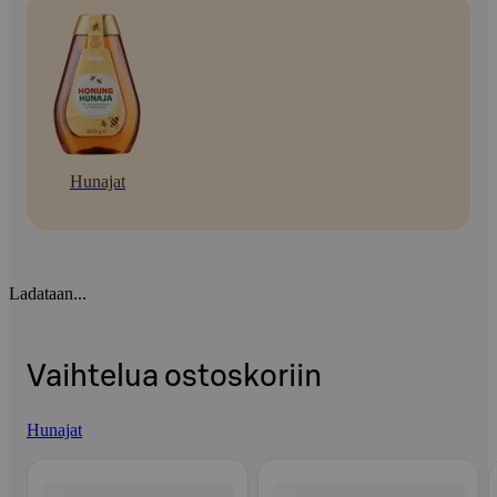
Hunajat
Ladataan...
Vaihtelua ostoskoriin
Hunajat
Ohita listaus