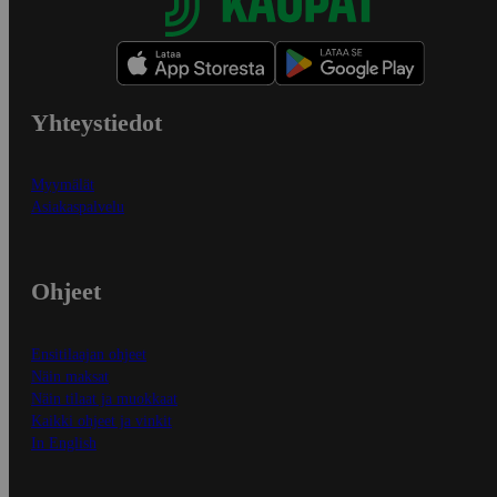
Yhteystiedot
Myymälät
Asiakaspalvelu
Ohjeet
Ensitilaajan ohjeet
Näin maksat
Näin tilaat ja muokkaat
Kaikki ohjeet ja vinkit
In English