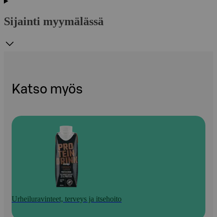
Sijainti myymälässä
Katso myös
Urheiluravinteet, terveys ja itsehoito