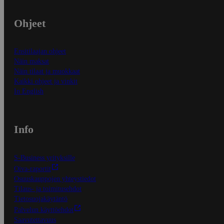
Ohjeet
Ensitilaajan ohjeet
Näin maksat
Näin tilaat ja muokkaat
Kaikki ohjeet ja vinkit
In English
Info
S-Business yrityksille
Oiva-raportit
Osuuskauppojen yhteystiedot
Tilaus- ja toimitusehdot
Tietosuojakäytäntö
Palvelun käyttöehdot
Saavutettavuus