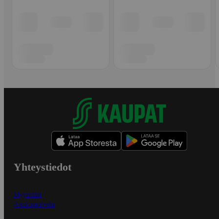
Yhteystiedot
Myymälät
Asiakaspalvelu