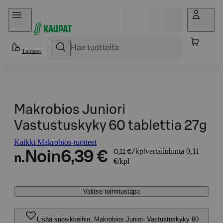
Hyppää sisältöön
Tuotteet
Makrobios Juniori
Vastustuskyky 60 tablettia 27g
Kaikki Makrobios-tuotteet
vertailuhinta 0,11
Noin
6,39 €
0,11 €/kpl
n.
€/kpl
Valitse toimitustapa
Lisää suosikkeihin, Makrobios Juniori Vastustuskyky 60