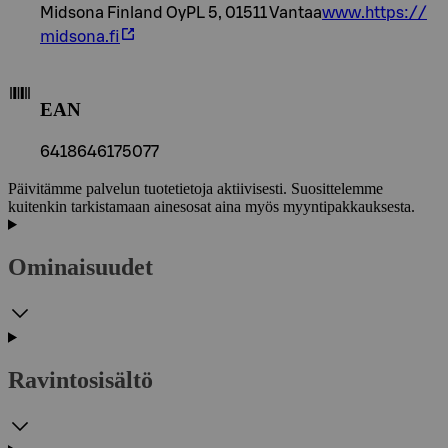
Midsona Finland OyPL 5, 01511 Vantaa
www.https://
midsona.fi
EAN
6418646175077
Päivitämme palvelun tuotetietoja aktiivisesti. Suosittelemme
kuitenkin tarkistamaan ainesosat aina myös myyntipakkauksesta.
Ominaisuudet
Ravintosisältö