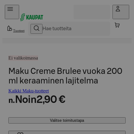
Hyppää sisältöön
Tuotteet
Ei valikoimassa
Maku Creme Brulee vuoka 200
ml keraaminen lajitelma
Kaikki Maku-tuotteet
Noin
2,90 €
n.
Valitse toimitustapa