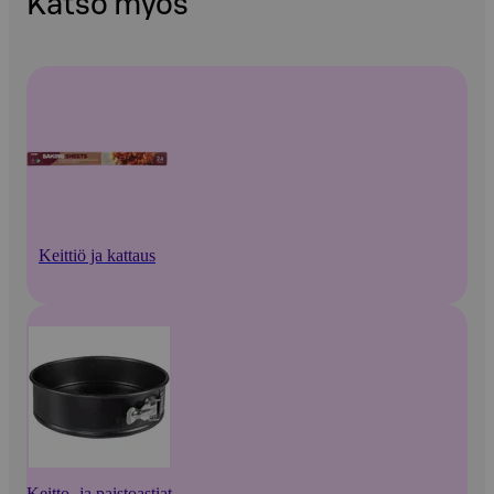
Katso myös
Keittiö ja kattaus
Keitto- ja paistoastiat