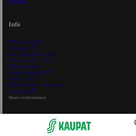
In English
Info
S-Business yrityksille
Oiva-raportit
Osuuskauppojen yhteystiedot
Tilaus- ja toimitusehdot
Tietosuojakäytäntö
Palvelun käyttöehdot
Saavutettavuus
Mobiilisovelluksen saavutettavuus
Mainostajalle
Muuta evästeasetuksia
S-ryhmän palvelut