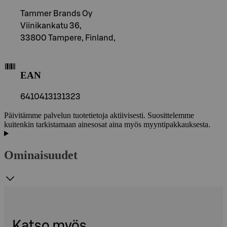
Tammer Brands Oy
Viinikankatu 36,
33800 Tampere, Finland,
EAN
6410413131323
Päivitämme palvelun tuotetietoja aktiivisesti. Suosittelemme
kuitenkin tarkistamaan ainesosat aina myös myyntipakkauksesta.
Ominaisuudet
Katso myös