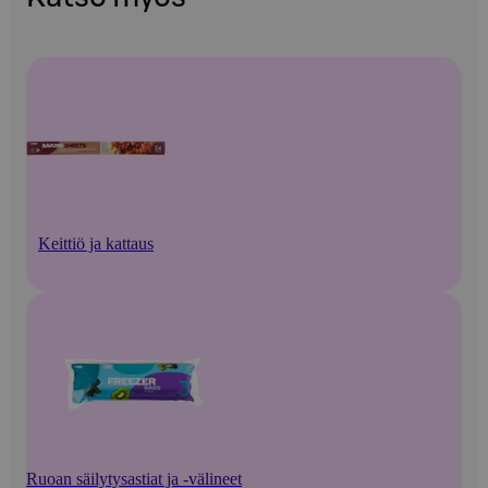
Keittiö ja kattaus
Ruoan säilytysastiat ja -välineet