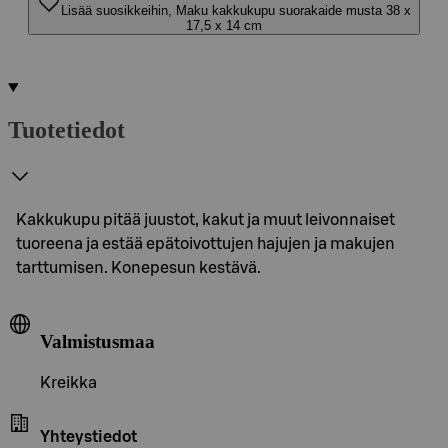
Lisää suosikkeihin, Maku kakkukupu suorakaide musta 38 x
17,5 x 14 cm
Tuotetiedot
Kakkukupu pitää juustot, kakut ja muut leivonnaiset
tuoreena ja estää epätoivottujen hajujen ja makujen
tarttumisen. Konepesun kestävä.
Valmistusmaa
Kreikka
Yhteystiedot