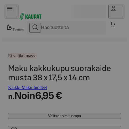
Hyppää sisältöön
Tuotteet
Ei valikoimassa
Maku kakkukupu suorakaide
musta 38 x 17,5 x 14 cm
Kaikki Maku-tuotteet
Noin
6,95 €
n.
Valitse toimitustapa