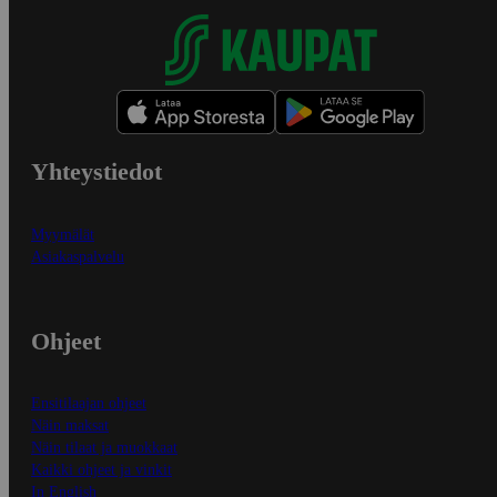
Yhteystiedot
Myymälät
Asiakaspalvelu
Ohjeet
Ensitilaajan ohjeet
Näin maksat
Näin tilaat ja muokkaat
Kaikki ohjeet ja vinkit
In English