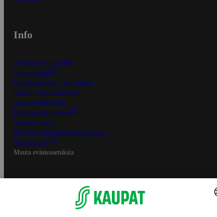
Info
S-Business yrityksille
Oiva-raportit
Osuuskauppojen yhteystiedot
Tilaus- ja toimitusehdot
Tietosuojakäytäntö
Palvelun käyttöehdot
Saavutettavuus
Mobiilisovelluksen saavutettavuus
Mainostajalle
Muuta evästeasetuksia
S-ryhmän palvelut