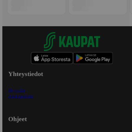
Yhteystiedot
Myymälät
Asiakaspalvelu
Ohjeet