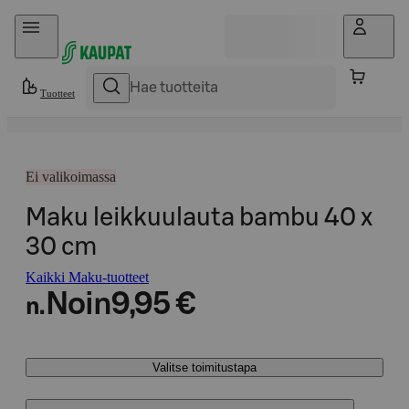
Hyppää sisältöön
Tuotteet
Ei valikoimassa
Maku leikkuulauta bambu 40 x
30 cm
Kaikki Maku-tuotteet
Noin
9,95 €
n.
Valitse toimitustapa