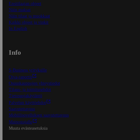
Ensitilaajan ohjeet
Näin maksat
Näin tilaat ja muokkaat
Kaikki ohjeet ja vinkit
In English
Info
S-Business yrityksille
Oiva-raportit
Osuuskauppojen yhteystiedot
Tilaus- ja toimitusehdot
Tietosuojakäytäntö
Palvelun käyttöehdot
Saavutettavuus
Mobiilisovelluksen saavutettavuus
Mainostajalle
Muuta evästeasetuksia