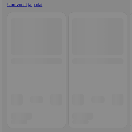
Uunivuoat ja padat
Ohita listaus