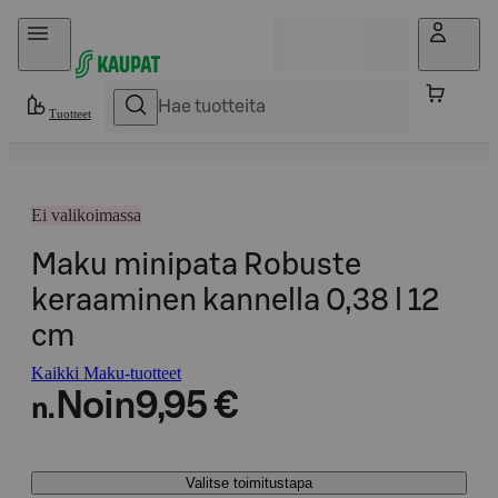
Hyppää sisältöön
Tuotteet
Ei valikoimassa
Maku minipata Robuste
keraaminen kannella 0,38 l 12
cm
Kaikki Maku-tuotteet
Noin
9,95 €
n.
Valitse toimitustapa