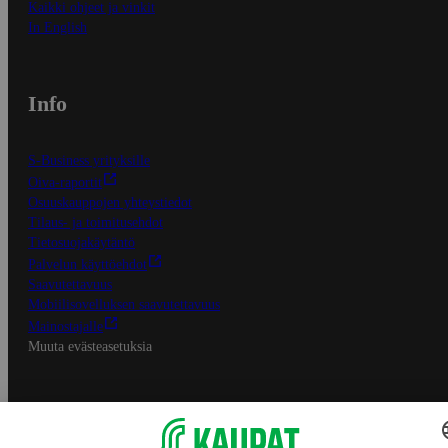
Kaikki ohjeet ja vinkit
In English
Info
S-Business yrityksille
Oiva-raportit
Osuuskauppojen yhteystiedot
Tilaus- ja toimitusehdot
Tietosuojakäytäntö
Palvelun käyttöehdot
Saavutettavuus
Mobiilisovelluksen saavutettavuus
Mainostajalle
Muuta evästeasetuksia
S-ryhmän palvelut