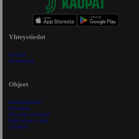
Yhteystiedot
Myymälät
Asiakaspalvelu
Ohjeet
Ensitilaajan ohjeet
Näin maksat
Näin tilaat ja muokkaat
Kaikki ohjeet ja vinkit
In English