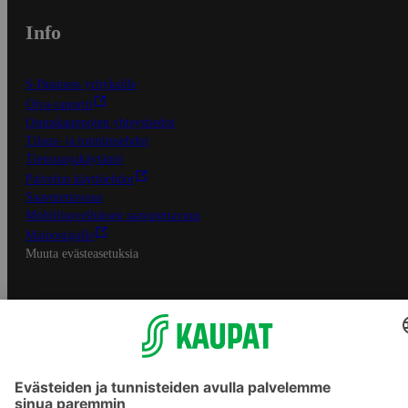
Info
S-Business yrityksille
Oiva-raportit
Osuuskauppojen yhteystiedot
Tilaus- ja toimitusehdot
Tietosuojakäytäntö
Palvelun käyttöehdot
Saavutettavuus
Mobiilisovelluksen saavutettavuus
Mainostajalle
Muuta evästeasetuksia
S-ryhmän palvelut
S-ryhmä
Asiakasomistajuus