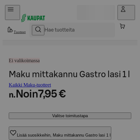
Hyppää sisältöön
Tuotteet
Ei valikoimassa
Maku mittakannu Gastro lasi 1 l
Kaikki Maku-tuotteet
Noin
7,95 €
n.
Valitse toimitustapa
Lisää suosikkeihin, Maku mittakannu Gastro lasi 1 l