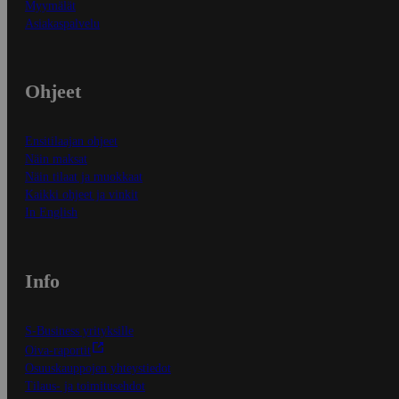
Myymälät
Asiakaspalvelu
Ohjeet
Ensitilaajan ohjeet
Näin maksat
Näin tilaat ja muokkaat
Kaikki ohjeet ja vinkit
In English
Info
S-Business yrityksille
Oiva-raportit
Osuuskauppojen yhteystiedot
Tilaus- ja toimitusehdot