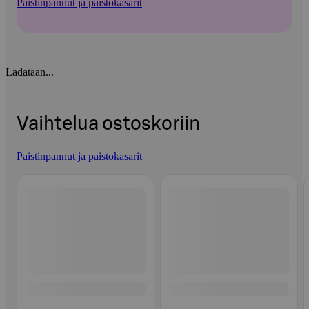
Paistinpannut ja paistokasarit
Ladataan...
Vaihtelua ostoskoriin
Paistinpannut ja paistokasarit
Ohita listaus