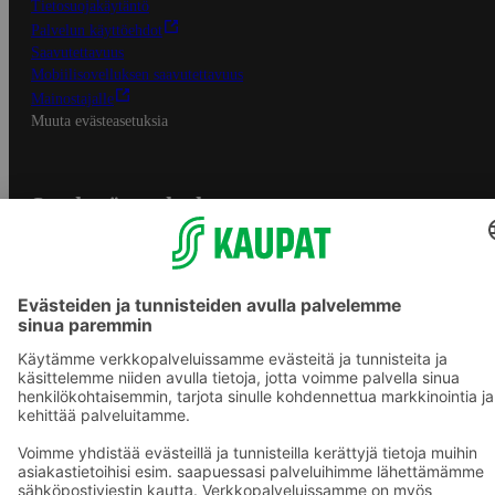
Tietosuojakäytäntö
Palvelun käyttöehdot
Saavutettavuus
Mobiilisovelluksen saavutettavuus
Mainostajalle
Muuta evästeasetuksia
S-ryhmän palvelut
S-ryhmä
Asiakasomistajuus
Yhteishyvä Ruoka -sovellus
S-ostoslista -sovellus
Prisma.fi
Sokos.fi
S-Pankki
Yhteishyvä
Sokos Hotels
Raflaamo