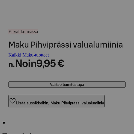
Ei valikoimassa
Maku Pihviprässi valualumiinia
Kaikki Maku-tuotteet
Noin
9,95 €
n.
Valitse toimitustapa
Lisää suosikkeihin, Maku Pihviprässi valualumiinia