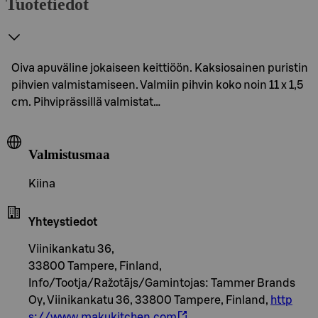
Tuotetiedot
Oiva apuväline jokaiseen keittiöön. Kaksiosainen puristin
pihvien valmistamiseen. Valmiin pihvin koko noin 11 x 1,5
cm. Pihviprässillä valmistat…
Valmistusmaa
Kiina
Yhteystiedot
Viinikankatu 36,
33800 Tampere, Finland,
Info/Tootja/Ražotājs/Gamintojas: Tammer Brands
Oy, Viinikankatu 36, 33800 Tampere, Finland,
http
s://www.makukitchen.com