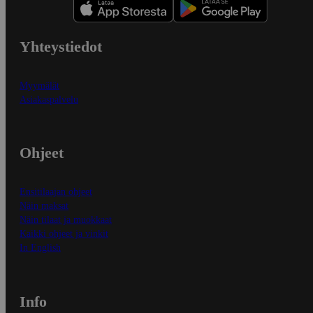
Yhteystiedot
Myymälät
Asiakaspalvelu
Ohjeet
Ensitilaajan ohjeet
Näin maksat
Näin tilaat ja muokkaat
Kaikki ohjeet ja vinkit
In English
Info