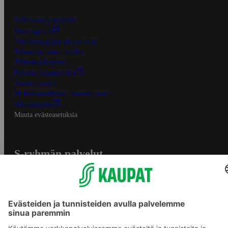
S-Business yrityksille
Oiva-raportit
Osuuskauppojen yhteystiedot
Tilaus- ja toimitusehdot
Tietosuojakäytäntö
Palvelun käyttöehdot
Saavutettavuus
Mobiilisovelluksen saavutettavuus
Mainostajalle
Muuta evästeasetuksia
S-ryhmän palvelut
S-ryhmä
Asiakasomistajuus
Yhteishyvä Ruoka -sovellus
S-ostoslista -sovellus
Prisma.fi