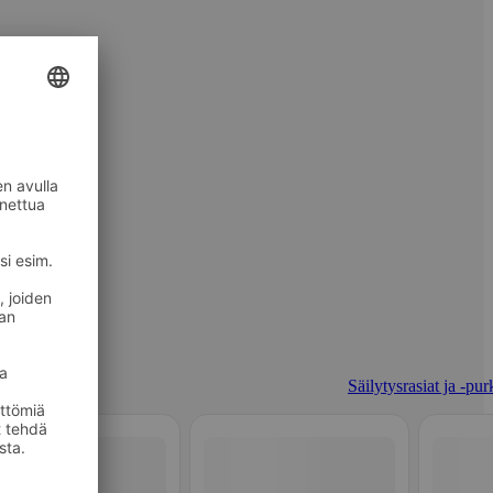
Säilytysrasiat ja -pur