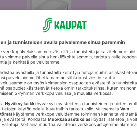
älineet
Säilytysrasiat ja -purkit