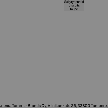
Säilytyspurkki
Biscuits
taupe
витель: Tammer Brands Oy, Viinikankatu 36, 33800 Tamper