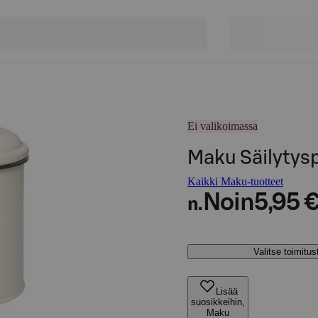
Ei valikoimassa
Maku Säilytysp
Kaikki Maku-tuotteet
Noin
5,95 
n.
Valitse toimitu
Lisää
suosikkeihin,
Maku