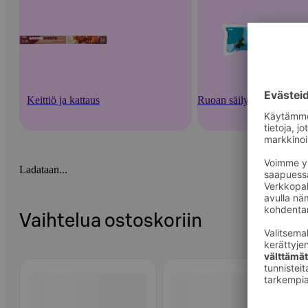
Keittiö ja kattaus
Ruoan säilytysastiat ja -v
Ladataan...
Vaihtelua ostoskoriin
Ohita listaus