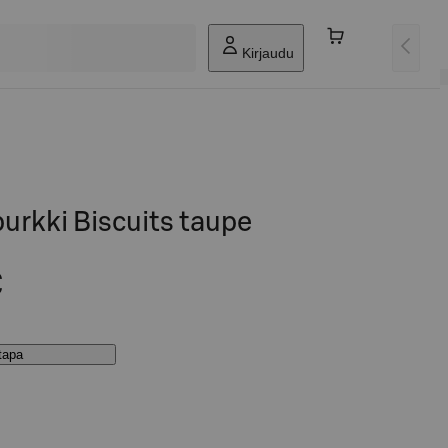
Kirjaudu
urkki Biscuits taupe
€
stapa