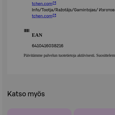
tchen.com
Info/Tootja/Ražotājs/Gamintojas/ Изгото
tchen.com
EAN
6410416038216
Päivitämme palvelun tuotetietoja aktiivisesti. Suositte
Katso myös