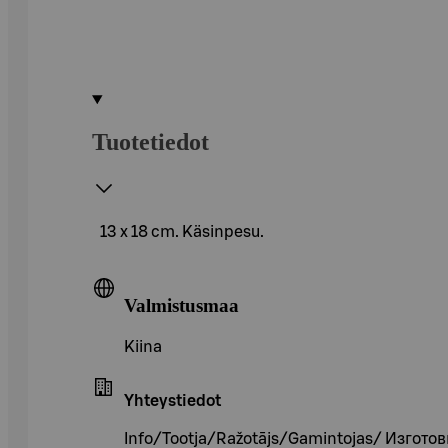
Tuotetiedot
13 x 18 cm. Käsinpesu.
Valmistusmaa
Kiina
Yhteystiedot
Info/Tootja/Ražotājs/Gamintojas/ Изгото