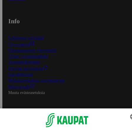
Info
S-Business yrityksille
Oiva-raportit
Osuuskauppojen yhteystiedot
Tilaus- ja toimitusehdot
Tietosuojakäytäntö
Palvelun käyttöehdot
Saavutettavuus
Mobiilisovelluksen saavutettavuus
Mainostajalle
Muuta evästeasetuksia
S-ryhmän palvelut