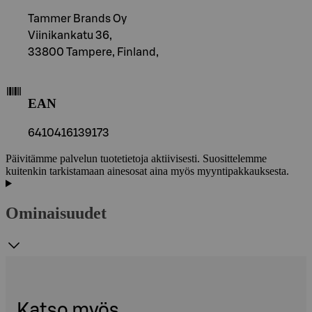
Tammer Brands Oy
Viinikankatu 36,
33800 Tampere, Finland,
EAN
6410416139173
Päivitämme palvelun tuotetietoja aktiivisesti. Suosittelemme
kuitenkin tarkistamaan ainesosat aina myös myyntipakkauksesta.
Ominaisuudet
Katso myös