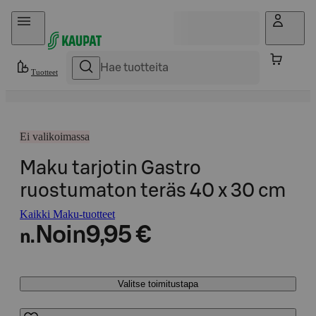
Hyppää sisältöön
Tuotteet
Ei valikoimassa
Maku tarjotin Gastro
ruostumaton teräs 40 x 30 cm
Kaikki Maku-tuotteet
Noin
9,95 €
n.
Valitse toimitustapa