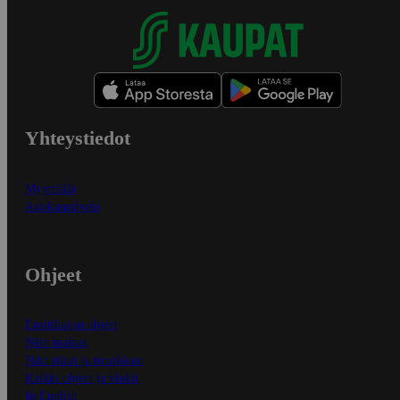
Yhteystiedot
Myymälät
Asiakaspalvelu
Ohjeet
Ensitilaajan ohjeet
Näin maksat
Näin tilaat ja muokkaat
Kaikki ohjeet ja vinkit
In English