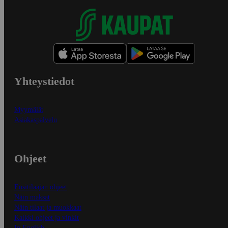
Yhteystiedot
Myymälät
Asiakaspalvelu
Ohjeet
Ensitilaajan ohjeet
Näin maksat
Näin tilaat ja muokkaat
Kaikki ohjeet ja vinkit
In English