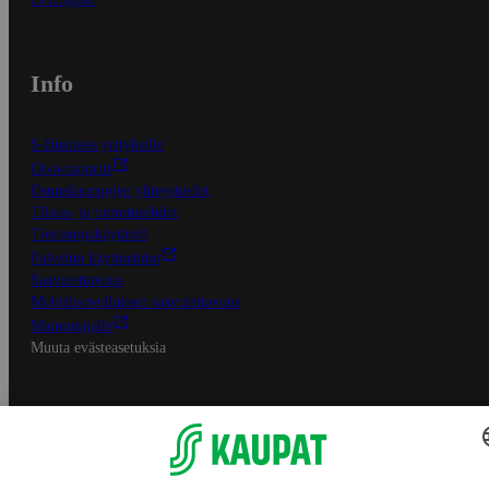
Info
S-Business yrityksille
Oiva-raportit
Osuuskauppojen yhteystiedot
Tilaus- ja toimitusehdot
Tietosuojakäytäntö
Palvelun käyttöehdot
Saavutettavuus
Mobiilisovelluksen saavutettavuus
Mainostajalle
Muuta evästeasetuksia
S-ryhmän palvelut