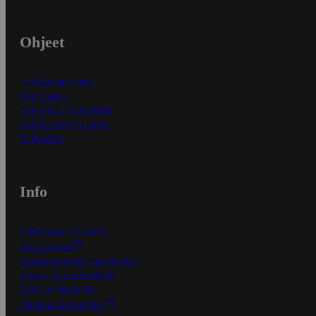
Ohjeet
Ensitilaajan ohjeet
Näin maksat
Näin tilaat ja muokkaat
Kaikki ohjeet ja vinkit
In English
Info
S-Business yrityksille
Oiva-raportit
Osuuskauppojen yhteystiedot
Tilaus- ja toimitusehdot
Tietosuojakäytäntö
Palvelun käyttöehdot