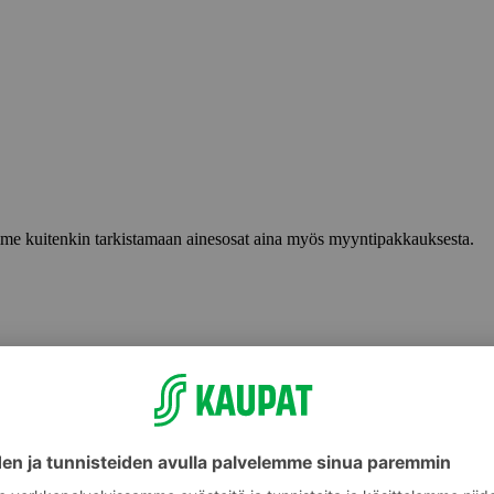
lemme kuitenkin tarkistamaan ainesosat aina myös myyntipakkauksesta.