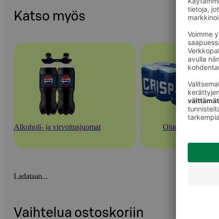
Katso myös
Alkoholi- ja virvoitusjuomat
Oluet
Ladataan...
Vaihtelua ostoskoriin