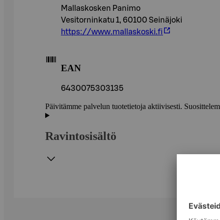
Mallaskosken Panimo
Vesitorninkatu 1, 60100 Seinäjoki
https://www.mallaskoski.fi
EAN
6430075303135
Päivitämme palvelun tuotetietoja aktiivisesti. Suositte
Ravintosisältö