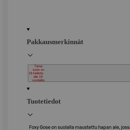
Pakkausmerkinnät
Tämä
tuote on
18
kielletty
alle 18-
vuotiailta
Tuotetiedot
Foxy Gose on suolalla maustettu hapan ale, joss