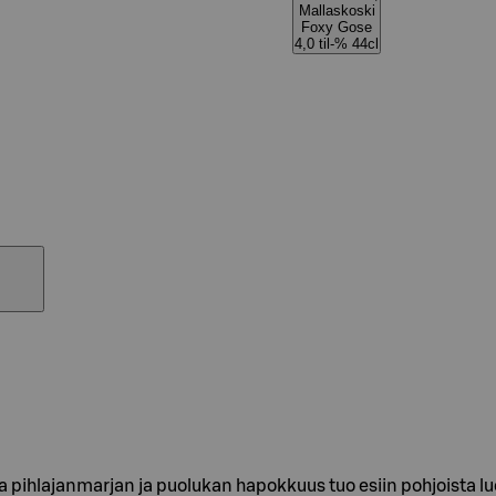
Mallaskoski
Foxy Gose
4,0 til-% 44cl
a pihlajanmarjan ja puolukan hapokkuus tuo esiin pohjoista lu