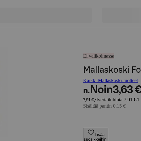
Ei valikoimassa
Mallaskoski Fo
Kaikki Mallaskoski-tuotteet
Noin
3,63 
n.
vertailuhinta 7,91 €/l
7,91 €/l
Sisältää pantin 0,15 €
Lisää
suosikkeihin,