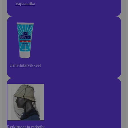
Vapaa-aika
Urheilutarvikkeet
Retkiruoat ja retkeily