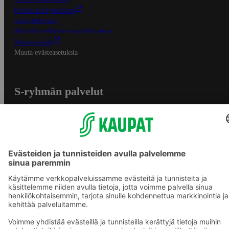
Palvelun käyttöehdot
Saavutettavuus
Mobiilisovelluksen saavutettavuus
Mainostajalle
Muuta evästeasetuksia
S-ryhmän palvelut
S-ryhmä
Asiakasomistajuus
Yhteishyvä Ruoka -sovellus
S-ostoslista -sovellus
Prisma.fi
Sokos.fi
S-Pankki
Yhteishyvä
Sokos Hotels
Raflaamo