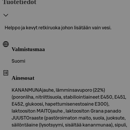
Tuotetiedot
Helppo ja kevyt retkiruoka johon lisätään vain vesi.
Valmistusmaa
Suomi
Ainesosat
KANANMUNAjauhe, lämminsavuporo (22%)
(poronliha, nitriittisuola, stabiliointiaineet E450, E451,
E452, glukoosi, hapettumisenestoaine E300),
laktoositon MAITOjauhe , laktoositon Grana panado
JUUSTOraaste (pastöroimaton maito, suola, juoksute,
säilöntäaine (lysotsyymi, sisältää kananmunaa), sipuli,