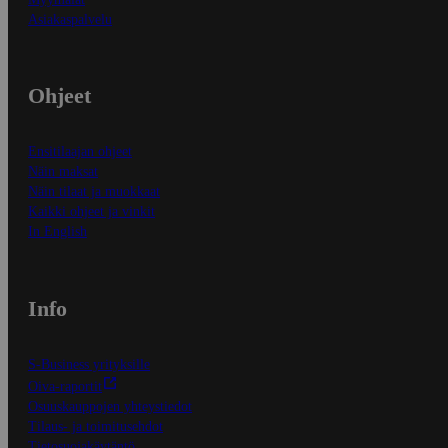
Asiakaspalvelu
Ohjeet
Ensitilaajan ohjeet
Näin maksat
Näin tilaat ja muokkaat
Kaikki ohjeet ja vinkit
In English
Info
S-Business yrityksille
Oiva-raportit
Osuuskauppojen yhteystiedot
Tilaus- ja toimitusehdot
Tietosuojakäytäntö