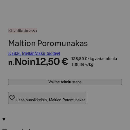
Ei valikoimassa
Maltion Poromunakas
Kaikki MettänMaku-tuotteet
vertailuhinta
Noin
12,50 €
138,89 €/kg
n.
138,89 €/kg
Valitse toimitustapa
Lisää suosikkeihin, Maltion Poromunakas