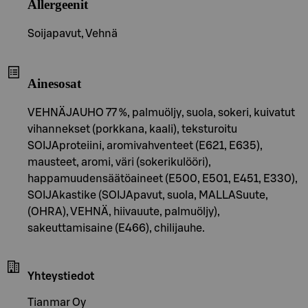
Allergeenit
Soijapavut, Vehnä
Ainesosat
VEHNÄJAUHO 77 %, palmuöljy, suola, sokeri, kuivatut
vihannekset (porkkana, kaali), teksturoitu
SOIJAproteiini, aromivahventeet (E621, E635),
mausteet, aromi, väri (sokerikulööri),
happamuudensäätöaineet (E500, E501, E451, E330),
SOIJAkastike (SOIJApavut, suola, MALLASuute,
(OHRA), VEHNÄ, hiivauute, palmuöljy),
sakeuttamisaine (E466), chilijauhe.
Yhteystiedot
Tianmar Oy