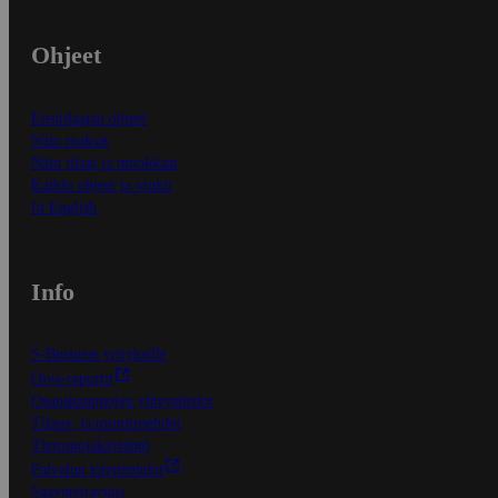
Ohjeet
Ensitilaajan ohjeet
Näin maksat
Näin tilaat ja muokkaat
Kaikki ohjeet ja vinkit
In English
Info
S-Business yrityksille
Oiva-raportit
Osuuskauppojen yhteystiedot
Tilaus- ja toimitusehdot
Tietosuojakäytäntö
Palvelun käyttöehdot
Saavutettavuus