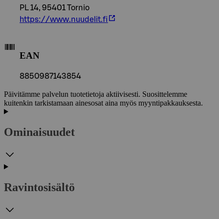
PL 14, 95401 Tornio
https://www.nuudelit.fi
EAN
8850987143854
Päivitämme palvelun tuotetietoja aktiivisesti. Suosittelemme
kuitenkin tarkistamaan ainesosat aina myös myyntipakkauksesta.
Ominaisuudet
Ravintosisältö