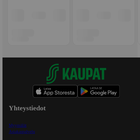
Yhteystiedot
Myymälät
Asiakaspalvelu