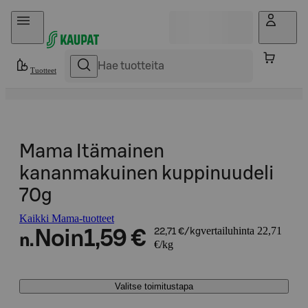
Hyppää sisältöön
Tuotteet
Mama Itämainen
kananmakuinen kuppinuudeli
70g
Kaikki Mama-tuotteet
vertailuhinta 22,71
Noin
1,59 €
22,71 €/kg
n.
€/kg
Valitse toimitustapa