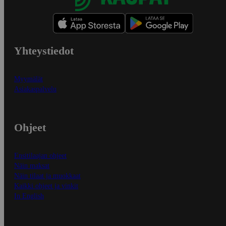
Yhteystiedot
Myymälät
Asiakaspalvelu
Ohjeet
Ensitilaajan ohjeet
Näin maksat
Näin tilaat ja muokkaat
Kaikki ohjeet ja vinkit
In English