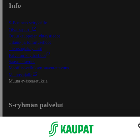
Info
S-Business yrityksille
Oiva-raportit
Osuuskauppojen yhteystiedot
Tilaus- ja toimitusehdot
Tietosuojakäytäntö
Palvelun käyttöehdot
Saavutettavuus
Mobiilisovelluksen saavutettavuus
Mainostajalle
Muuta evästeasetuksia
S-ryhmän palvelut
S-ryhmä
Asiakasomistajuus
Yhteishyvä Ruoka -sovellus