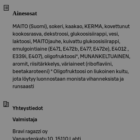
Ainesosat
MAITO (Suomi), sokeri, kaakao, KERMA, kovettunut
kookosrasva, dekstroosi, glukoosisiirappi, vesi,
laktoosi, MAITOjauhe, kuivattu glukoosisiirappi,
emulgointiaine (E471, E472b, E477, E472e), E4012 ,
E339i, E407), oligofruktoosi*, MUNANKELTUAINEN,
aromit, riisitärkkelys, väriaineet (riboflaviini,
beetakaroteeni) * Oligofruktoosi on liukoinen kuitu,
jota löytyy luonnostaan ​​monista vihanneksista ja
runsaasti
Yhteystiedot
Valmistaja
Bravi ragazzi oy
Vapaudenkatu 10, 15110 Lahti