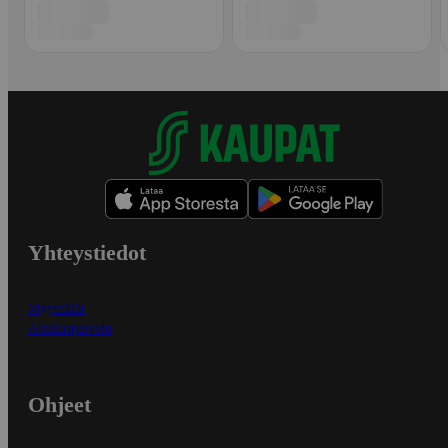
Yhteystiedot
Myymälät
Asiakaspalvelu
Ohjeet