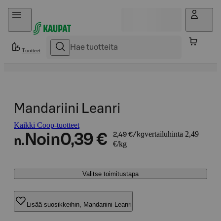
Hyppää sisältöön
Tuotteet
Mandariini Leanri
Kaikki Coop-tuotteet
vertailuhinta 2,49
Noin
0,39 €
2,49 €/kg
n.
€/kg
Valitse toimitustapa
Lisää suosikkeihin, Mandariini Leanri