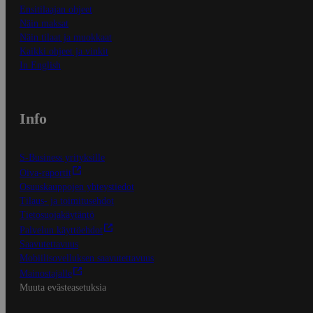
Ensitilaajan ohjeet
Näin maksat
Näin tilaat ja muokkaat
Kaikki ohjeet ja vinkit
In English
Info
S-Business yrityksille
Oiva-raportit
Osuuskauppojen yhteystiedot
Tilaus- ja toimitusehdot
Tietosuojakäytäntö
Palvelun käyttöehdot
Saavutettavuus
Mobiilisovelluksen saavutettavuus
Mainostajalle
Muuta evästeasetuksia