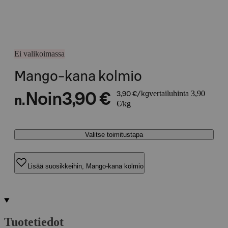
Ei valikoimassa
Mango-kana kolmio
vertailuhinta 3,90
Noin
3,90 €
3,90 €/kg
n.
€/kg
Valitse toimitustapa
Lisää suosikkeihin, Mango-kana kolmio
Tuotetiedot