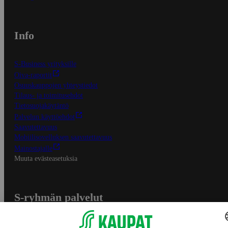
Info
S-Business yrityksille
Oiva-raportit
Osuuskauppojen yhteystiedot
Tilaus- ja toimitusehdot
Tietosuojakäytäntö
Palvelun käyttöehdot
Saavutettavuus
Mobiilisovelluksen saavutettavuus
Mainostajalle
Muuta evästeasetuksia
S-ryhmän palvelut
S-ryhmä