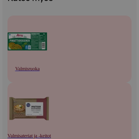
Valmisruoka
Valmisateriat ja -keitot