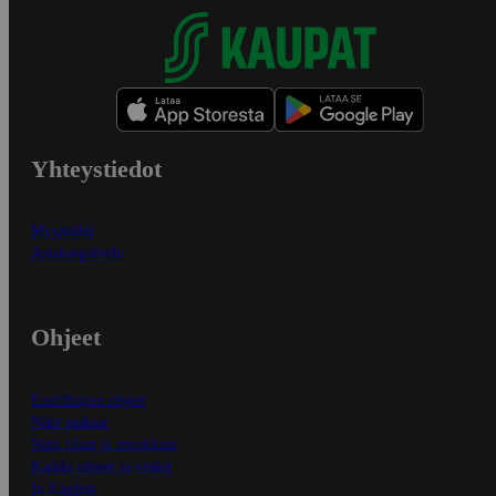
Yhteystiedot
Myymälät
Asiakaspalvelu
Ohjeet
Ensitilaajan ohjeet
Näin maksat
Näin tilaat ja muokkaat
Kaikki ohjeet ja vinkit
In English