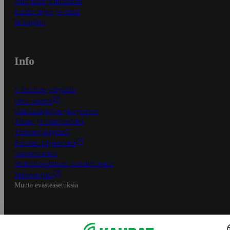
Näin tilaat ja muokkaat
Kaikki ohjeet ja vinkit
In English
Info
S-Business yrityksille
Oiva-raportit
Osuuskauppojen yhteystiedot
Tilaus- ja toimitusehdot
Tietosuojakäytäntö
Palvelun käyttöehdot
Saavutettavuus
Mobiilisovelluksen saavutettavuus
Mainostajalle
Muuta evästeasetuksia
S-ryhmän palvelut