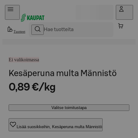
Hyppää sisältöön
Tuotteet
Ei valikoimassa
Kesäperuna multa Männistö
0,89 €/kg
Valitse toimitustapa
Lisää suosikkeihin, Kesäperuna multa Männistö