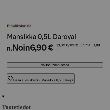
Ei valikoimassa
Mansikka 0,5L Daroyal
vertailuhinta 13,80
Noin
6,90 €
13,80 €/l
n.
€/l
Valitse toimitustapa
Lisää suosikkeihin, Mansikka 0,5L Daroyal
Tuotetiedot