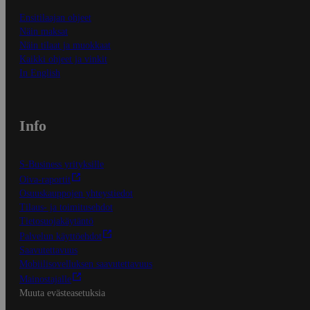
Ensitilaajan ohjeet
Näin maksat
Näin tilaat ja muokkaat
Kaikki ohjeet ja vinkit
In English
Info
S-Business yrityksille
Oiva-raportit
Osuuskauppojen yhteystiedot
Tilaus- ja toimitusehdot
Tietosuojakäytäntö
Palvelun käyttöehdot
Saavutettavuus
Mobiilisovelluksen saavutettavuus
Mainostajalle
Muuta evästeasetuksia