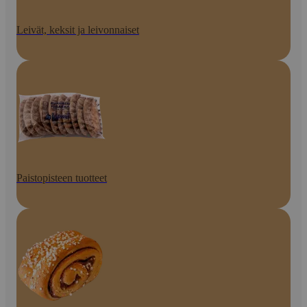
Leivät, keksit ja leivonnaiset
Paistopisteen tuotteet