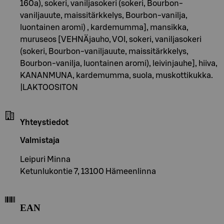
160a), sokeri, vaniljasokeri (sokeri, Bourbon-
vaniljauute, maissitärkkelys, Bourbon-vanilja,
luontainen aromi) , kardemumma], mansikka,
muruseos [VEHNÄjauho, VOI, sokeri, vaniljasokeri
(sokeri, Bourbon-vaniljauute, maissitärkkelys,
Bourbon-vanilja, luontainen aromi), leivinjauhe], hiiva,
KANANMUNA, kardemumma, suola, muskottikukka.
|LAKTOOSITON
Yhteystiedot
Valmistaja
Leipuri Minna
Ketunlukontie 7, 13100 Hämeenlinna
EAN