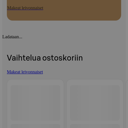
Makeat leivonnaiset
Ladataan...
Vaihtelua ostoskoriin
Makeat leivonnaiset
Ohita listaus