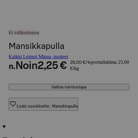
Ei valikoimassa
Mansikkapulla
Kaikki Leipuri Minna -tuotteet
vertailuhinta 25,00
Noin
2,25 €
25,00 €/kg
n.
€/kg
Valitse toimitustapa
Lisää suosikkeihin, Mansikkapulla