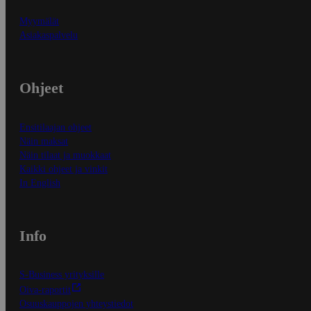
Myymälät
Asiakaspalvelu
Ohjeet
Ensitilaajan ohjeet
Näin maksat
Näin tilaat ja muokkaat
Kaikki ohjeet ja vinkit
In English
Info
S-Business yrityksille
Oiva-raportit
Osuuskauppojen yhteystiedot