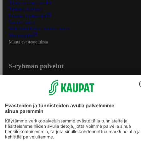
Tilaus- ja toimitusehdot
Tietosuojakäytäntö
Palvelun käyttöehdot
Saavutettavuus
Mobiilisovelluksen saavutettavuus
Mainostajalle
Muuta evästeasetuksia
S-ryhmän palvelut
S-ryhmä
Asiakasomistajuus
Yhteishyvä Ruoka -sovellus
S-ostoslista -sovellus
Prisma.fi
Sokos.fi
S-Pankki
Yhteishyvä
Sokos Hotels