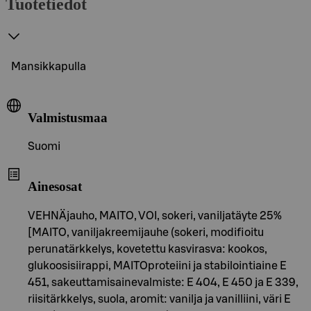
Tuotetiedot
Mansikkapulla
Valmistusmaa
Suomi
Ainesosat
VEHNÄjauho, MAITO, VOI, sokeri, vaniljatäyte 25%
[MAITO, vaniljakreemijauhe (sokeri, modifioitu
perunatärkkelys, kovetettu kasvirasva: kookos,
glukoosisiirappi, MAITOproteiini ja stabilointiaine E
451, sakeuttamisainevalmiste: E 404, E 450 ja E 339,
riisitärkkelys, suola, aromit: vanilja ja vanilliini, väri E