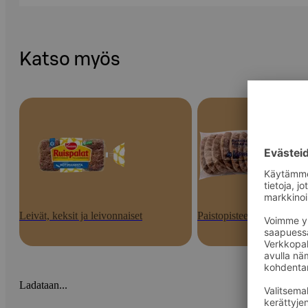
Katso myös
Leivät, keksit ja leivonnaiset
Paistopisteen tuotteet
Ladataan...