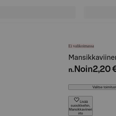
Ei valikoimassa
Mansikkaviineri
Noin
2,20 
n.
Valitse toimitu
Lisää
suosikkeihin,
Mansikkaviineri
irto