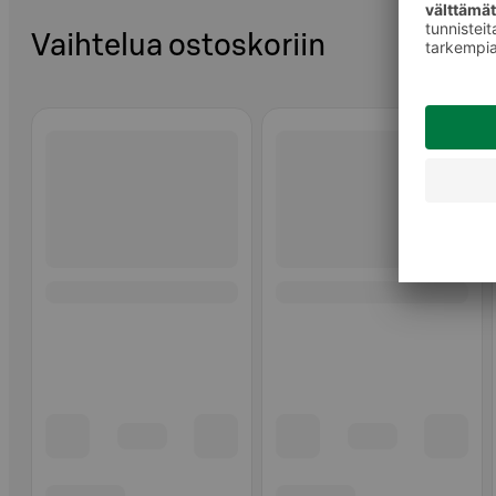
Vaihtelua ostoskoriin
Ohita listaus