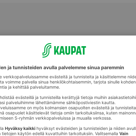
Makeat leivonnaiset