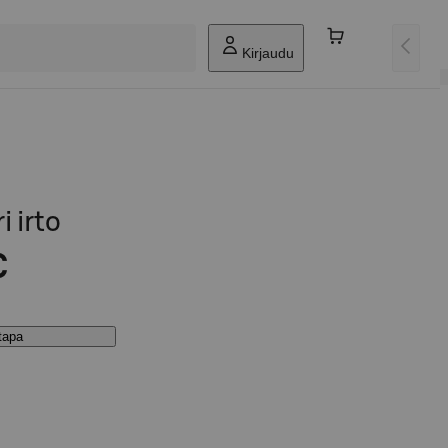
Kirjaudu
 irto
€
stapa