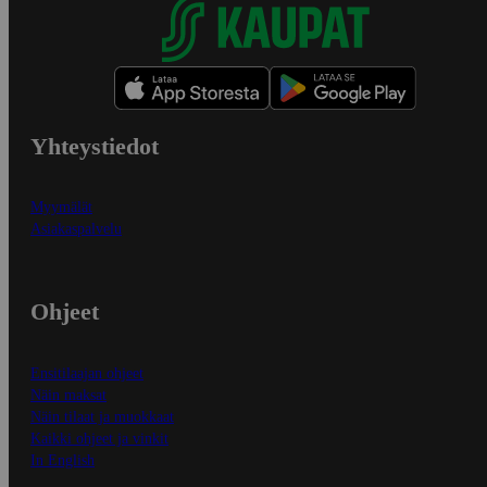
Yhteystiedot
Myymälät
Asiakaspalvelu
Ohjeet
Ensitilaajan ohjeet
Näin maksat
Näin tilaat ja muokkaat
Kaikki ohjeet ja vinkit
In English