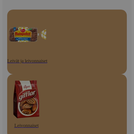
Leivät ja leivonnaiset
Leivonnaiset