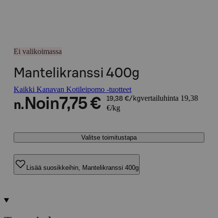
Ei valikoimassa
Mantelikranssi 400g
Kaikki Kanavan Kotileipomo -tuotteet
vertailuhinta 19,38
Noin
7,75 €
19,38 €/kg
n.
€/kg
Valitse toimitustapa
Lisää suosikkeihin, Mantelikranssi 400g