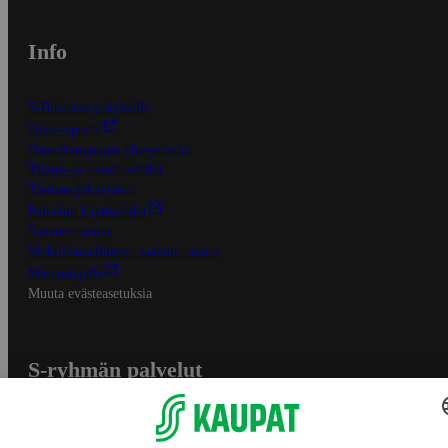
Info
S-Business yrityksille
Oiva-raportit
Osuuskauppojen yhteystiedot
Tilaus- ja toimitusehdot
Tietosuojakäytäntö
Palvelun käyttöehdot
Saavutettavuus
Mobiilisovelluksen saavutettavuus
Mainostajalle
Muuta evästeasetuksia
S-ryhmän palvelut
S-ryhmä