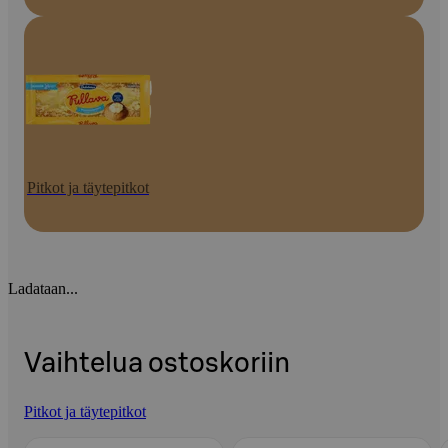
Pitkot ja täytepitkot
Ladataan...
Vaihtelua ostoskoriin
Pitkot ja täytepitkot
Ohita listaus