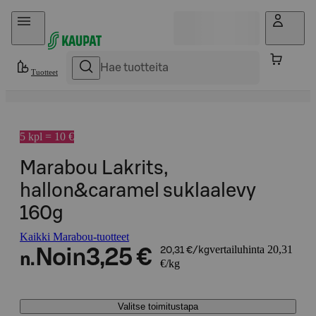
Hyppää sisältöön
Tuotteet
5 kpl = 10 €
Marabou Lakrits,
hallon&caramel suklaalevy
160g
Kaikki Marabou-tuotteet
vertailuhinta 20,31
Noin
3,25 €
20,31 €/kg
n.
€/kg
Valitse toimitustapa