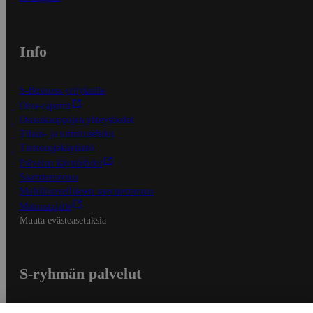
Info
S-Business yrityksille
Oiva-raportit
Osuuskauppojen yhteystiedot
Tilaus- ja toimitusehdot
Tietosuojakäytäntö
Palvelun käyttöehdot
Saavutettavuus
Mobiilisovelluksen saavutettavuus
Mainostajalle
Muuta evästeasetuksia
S-ryhmän palvelut