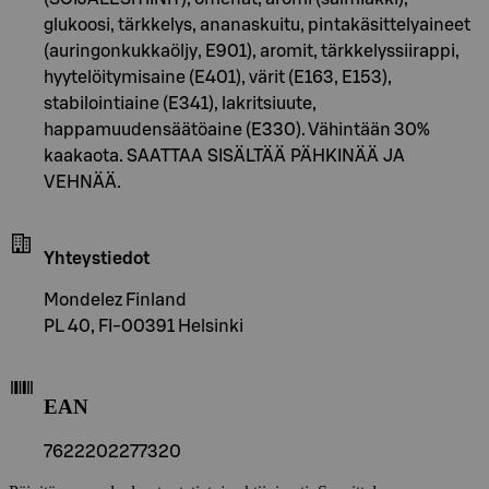
glukoosi, tärkkelys, ananaskuitu, pintakäsittelyaineet
(auringonkukkaöljy, E901), aromit, tärkkelyssiirappi,
hyytelöitymisaine (E401), värit (E163, E153),
stabilointiaine (E341), lakritsiuute,
happamuudensäätöaine (E330). Vähintään 30%
kaakaota. SAATTAA SISÄLTÄÄ PÄHKINÄÄ JA
VEHNÄÄ.
Yhteystiedot
Mondelez Finland
PL 40, FI-00391 Helsinki
EAN
7622202277320