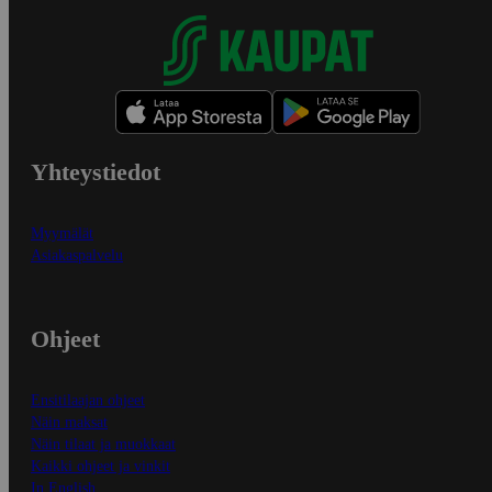
Yhteystiedot
Myymälät
Asiakaspalvelu
Ohjeet
Ensitilaajan ohjeet
Näin maksat
Näin tilaat ja muokkaat
Kaikki ohjeet ja vinkit
In English