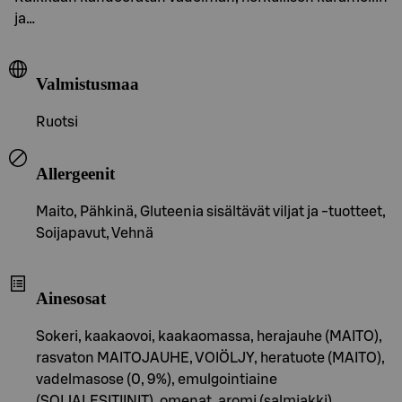
ja…
Valmistusmaa
Ruotsi
Allergeenit
Maito, Pähkinä, Gluteenia sisältävät viljat ja -tuotteet,
Soijapavut, Vehnä
Ainesosat
Sokeri, kaakaovoi, kaakaomassa, herajauhe (MAITO),
rasvaton MAITOJAUHE, VOIÖLJY, heratuote (MAITO),
vadelmasose (0, 9%), emulgointiaine
(SOIJALESITIINIT), omenat, aromi (salmiakki),