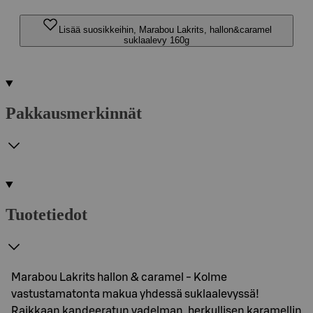
Lisää suosikkeihin, Marabou Lakrits, hallon&caramel
suklaalevy 160g
Pakkausmerkinnät
Tuotetiedot
Marabou Lakrits hallon & caramel - Kolme
vastustamatonta makua yhdessä suklaalevyssä!
Raikkaan kandeeratun vadelman, herkullisen karamellin