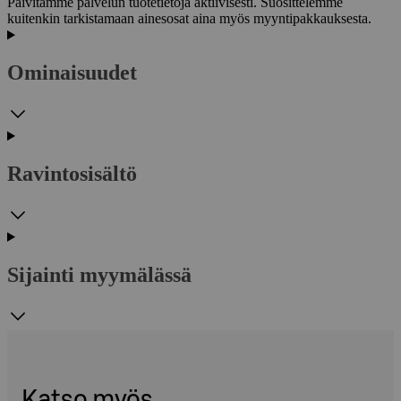
Päivitämme palvelun tuotetietoja aktiivisesti. Suosittelemme
kuitenkin tarkistamaan ainesosat aina myös myyntipakkauksesta.
Ominaisuudet
Ravintosisältö
Sijainti myymälässä
Katso myös