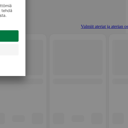
Valmiit ateriat ja aterian o