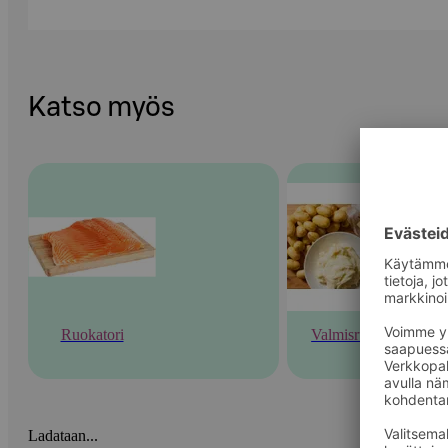
Katso myös
Ruokatori
Valmisruoka
Ladataan...