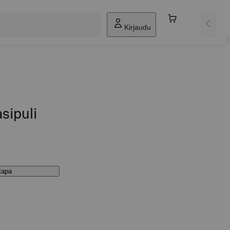
Kirjaudu
sipuli
stapa