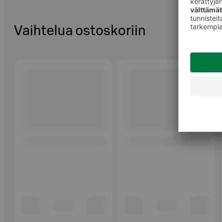
Vaihtelua ostoskoriin
Ohita listaus