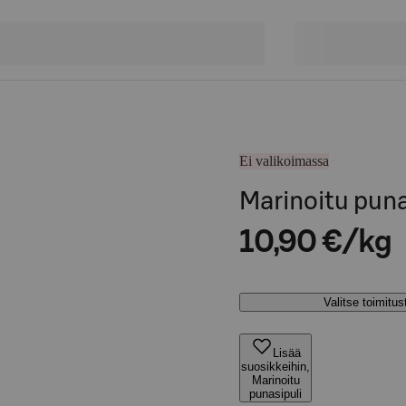
Ei valikoimassa
Marinoitu puna
10,90 €/kg
Valitse toimitu
Lisää
suosikkeihin,
Marinoitu
punasipuli