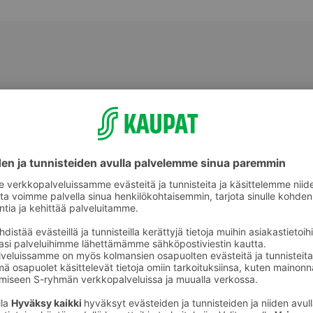
Valmiit ateriat ja aterian osat