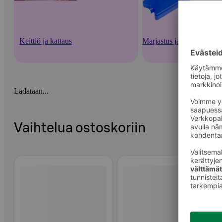
Keittiö ja kattaus
Marjastus ja säilöntä
Ladataan...
Vaihtelua ostoskoriin
Ohita listaus