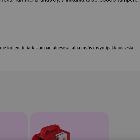
итель: Tammer Brands Oy, Viinikankatu 36, 33800 Tampere,
lemme kuitenkin tarkistamaan ainesosat aina myös myyntipakkauksesta.