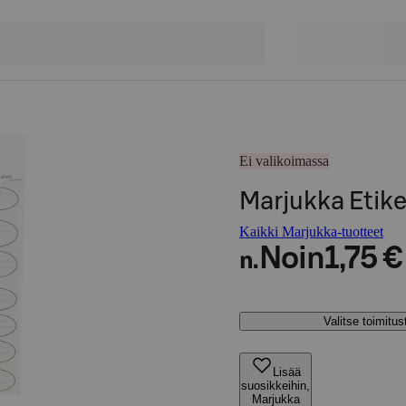
Ei valikoimassa
Marjukka Etike
Kaikki Marjukka-tuotteet
Noin
1,75 €
n.
Valitse toimitu
Lisää
suosikkeihin,
Marjukka