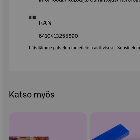
Info/Tootja/Ražotājs/Gamintojas/Изготов
EAN
6410413255890
Päivitämme palvelun tuotetietoja aktiivisesti. Suositte
Katso myös