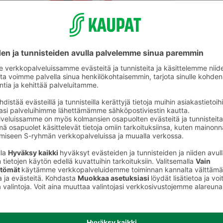
Marjastustarvikkeet