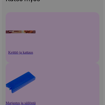
Keittiö ja kattaus
Marjastus ja säilöntä