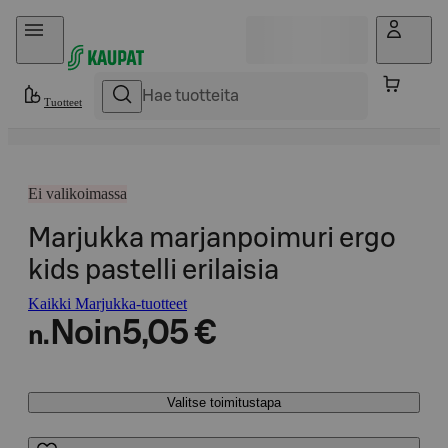
Hyppää sisältöön
Tuotteet
Ei valikoimassa
Marjukka marjanpoimuri ergo
kids pastelli erilaisia
Kaikki Marjukka-tuotteet
Noin
5,05 €
n.
Valitse toimitustapa