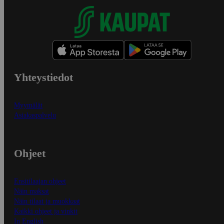
Yhteystiedot
Myymälät
Asiakaspalvelu
Ohjeet
Ensitilaajan ohjeet
Näin maksat
Näin tilaat ja muokkaat
Kaikki ohjeet ja vinkit
In English