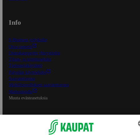
Info
S-Business yrityksille
Oiva-raportit
Osuuskauppojen yhteystiedot
Tilaus- ja toimitusehdot
Tietosuojakäytäntö
Palvelun käyttöehdot
Saavutettavuus
Mobiilisovelluksen saavutettavuus
Mainostajalle
Muuta evästeasetuksia
S-ryhmän palvelut
S-ryhmä