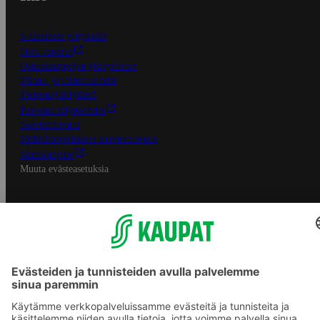
S-Business yrityksille
Oiva-raportit
Osuuskauppojen yhteystiedot
Tilaus- ja toimitusehdot
Tietosuojakäytäntö
Palvelun käyttöehdot
Saavutettavuus
Mobiilisovelluksen saavutettavuus
Mainostajalle
Muuta evästeasetuksia
S-ryhmän palvelut
S-ryhmä
Asiakasomistajuus
Yhteishyvä Ruoka -sovellus
S-ostoslista -sovellus