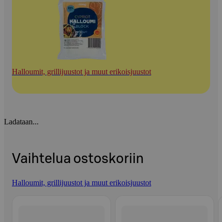
Halloumit, grillijuustot ja muut erikoisjuustot
Ladataan...
Vaihtelua ostoskoriin
Halloumit, grillijuustot ja muut erikoisjuustot
Ohita listaus