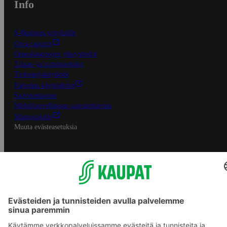
Info
S-Business yrityksille
Oiva-raportit
Osuuskauppojen yhteystiedot
Tilaus- ja toimitusehdot
Tietosuojakäytäntö
Palvelun käyttöehdot
Saavutettavuus
Mobiilisovelluksen saavutettavuus
Mainostajalle
Muuta evästeasetuksia
S-ryhmän palvelut
S-ryhmä
Asiakasomistajuus
Yhteishyvä Ruoka -sovellus