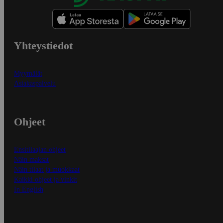
Yhteystiedot
Myymälät
Asiakaspalvelu
Ohjeet
Ensitilaajan ohjeet
Näin maksat
Näin tilaat ja muokkaat
Kaikki ohjeet ja vinkit
In English