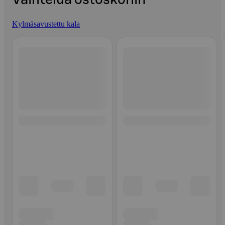
Kylmäsavustettu kala
Ohita listaus