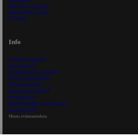
Näin tilaat ja muokkaat
Kaikki ohjeet ja vinkit
In English
Info
S-Business yrityksille
Oiva-raportit
Osuuskauppojen yhteystiedot
Tilaus- ja toimitusehdot
Tietosuojakäytäntö
Palvelun käyttöehdot
Saavutettavuus
Mobiilisovelluksen saavutettavuus
Mainostajalle
Muuta evästeasetuksia