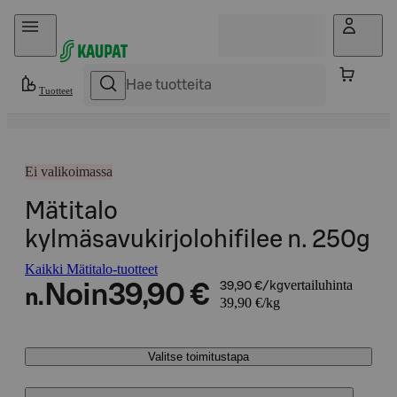
Hyppää sisältöön
Tuotteet
Ei valikoimassa
Mätitalo
kylmäsavukirjolohifilee n. 250g
Kaikki Mätitalo-tuotteet
vertailuhinta
Noin
39,90 €
39,90 €/kg
n.
39,90 €/kg
Valitse toimitustapa