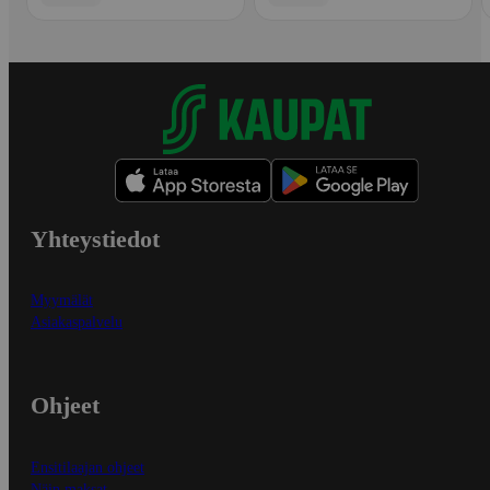
Yhteystiedot
Myymälät
Asiakaspalvelu
Ohjeet
Ensitilaajan ohjeet
Näin maksat