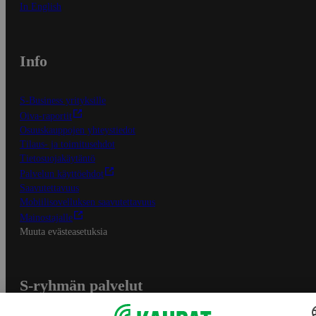
In English
Info
S-Business yrityksille
Oiva-raportit
Osuuskauppojen yhteystiedot
Tilaus- ja toimitusehdot
Tietosuojakäytäntö
Palvelun käyttöehdot
Saavutettavuus
Mobiilisovelluksen saavutettavuus
Mainostajalle
Muuta evästeasetuksia
S-ryhmän palvelut